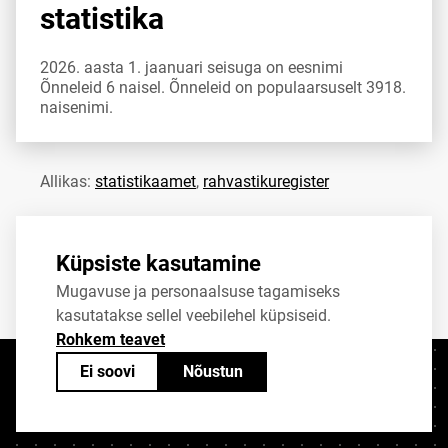
statistika
2026. aasta 1. jaanuari seisuga on eesnimi
Õnneleid 6 naisel. Õnneleid on populaarsuselt 3918.
naisenimi.
Allikas:
statistikaamet
,
rahvastikuregister
Jaga
Tweet
Küpsiste kasutamine
Mugavuse ja personaalsuse tagamiseks
kasutatakse sellel veebilehel küpsiseid.
Rohkem teavet
Ei soovi
Nõustun
Kontaktid
+372 625 9300
stat@stat.ee
Küpsiste sätted