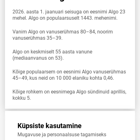
2026. aasta 1. jaanuari seisuga on eesnimi Algo 23
mehel. Algo on populaarsuselt 1443. mehenimi.
Vanim Algo on vanuserühmas 80–84, noorim
vanuserühmas 35–39.
Algo on keskmiselt 55 aasta vanune
(mediaanvanus on 53).
Kõige populaarsem on eesnimi Algo vanuserühmas
45–49, kus neid on 10 000 elaniku kohta 0,46.
Kõige rohkem on eesnimega Algo sündinuid aprillis,
kokku 5.
Allikas:
statistikaamet
,
rahvastikuregister
Küpsiste kasutamine
Mugavuse ja personaalsuse tagamiseks
Jaga
Tweet