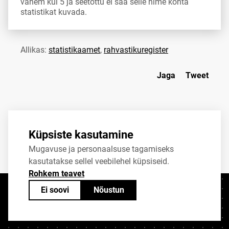
vähem kui 5 ja seetõttu ei saa selle nime kohta
statistikat kuvada.
Allikas:
statistikaamet
,
rahvastikuregister
Jaga
Tweet
Küpsiste kasutamine
Mugavuse ja personaalsuse tagamiseks
kasutatakse sellel veebilehel küpsiseid.
Rohkem teavet
Ei soovi
Nõustun
Kontaktid
+372 625 9300
stat@stat.ee
Küpsiste sätted