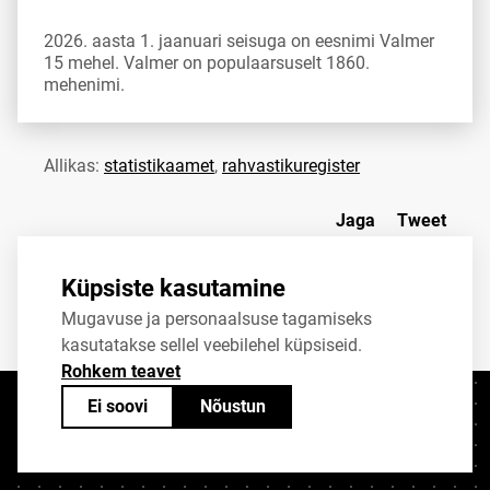
2026. aasta 1. jaanuari seisuga on eesnimi Valmer
15 mehel. Valmer on populaarsuselt 1860.
mehenimi.
Allikas:
statistikaamet
,
rahvastikuregister
Jaga
Tweet
Küpsiste kasutamine
Mugavuse ja personaalsuse tagamiseks
kasutatakse sellel veebilehel küpsiseid.
Rohkem teavet
Ei soovi
Nõustun
Kontaktid
+372 625 9300
stat@stat.ee
Küpsiste sätted