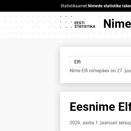
Nimed
Nime Elfi nimepäev on 27. juu
Eesnime Elf
2026. aasta 1. jaanuari seisug