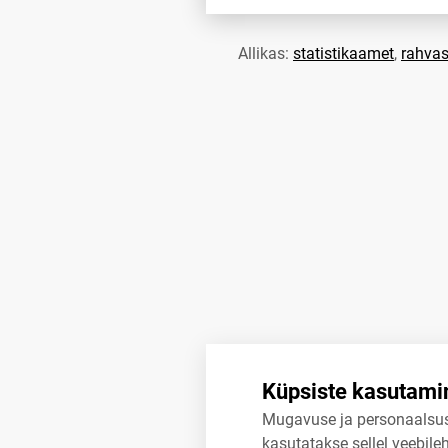
Allikas:
statistikaamet
,
rahvas
Küpsiste kasutami
Mugavuse ja personaalsu
kasutatakse sellel veebileh