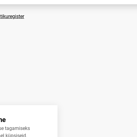
tikuregister
ne
se tagamiseks
el küpsiseid.