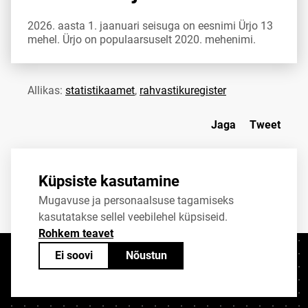
2026. aasta 1. jaanuari seisuga on eesnimi Ürjo 13
mehel. Ürjo on populaarsuselt 2020. mehenimi.
Allikas:
statistikaamet
,
rahvastikuregister
Jaga
Tweet
Küpsiste kasutamine
Mugavuse ja personaalsuse tagamiseks
kasutatakse sellel veebilehel küpsiseid.
Rohkem teavet
Ei soovi
Nõustun
Kontaktid
+372 625 9300
stat@stat.ee
Küpsiste sätted