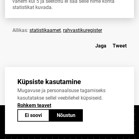
vähem kui 5 ja seetõttu ei saa selle nime kohta
statistikat kuvada.
Allikas:
statistikaamet
,
rahvastikuregister
Jaga
Tweet
Küpsiste kasutamine
Mugavuse ja personaalsuse tagamiseks
kasutatakse sellel veebilehel küpsiseid.
Rohkem teavet
Ei soovi
Nõustun
Kontaktid
+372 625 9300
stat@stat.ee
Küpsiste sätted