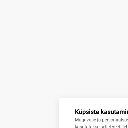
Küpsiste kasutami
Mugavuse ja personaalsu
kasutatakse sellel veebileh