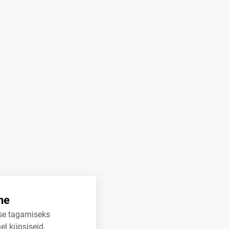
ne
se tagamiseks
el küpsiseid.