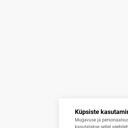
Küpsiste kasutami
Mugavuse ja personaalsu
kasutatakse sellel veebileh