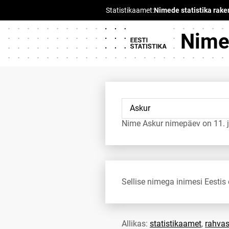
Nimed
Nime Askur nimepäev on 11. j
Sellise nimega inimesi Eestis 
Allikas:
statistikaamet
,
rahvas