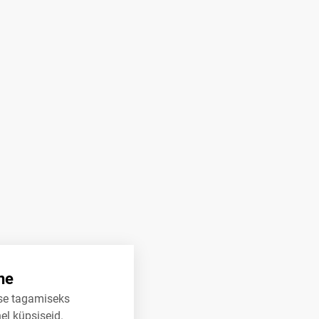
ne
se tagamiseks
el küpsiseid.