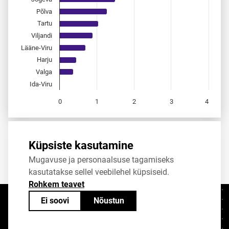
Põlva
Tartu
Viljandi
Lääne-Viru
Harju
Valga
Ida-Viru
0
1
2
3
4
End of interactive chart.
Allikas:
statistikaamet
,
rahvastikuregister
Küpsiste kasutamine
Mugavuse ja personaalsuse tagamiseks
Jaga
Tweet
kasutatakse sellel veebilehel küpsiseid.
Rohkem teavet
Ei soovi
Nõustun
Kontaktid
+372 625 9300
stat@stat.ee
Küpsiste sätted