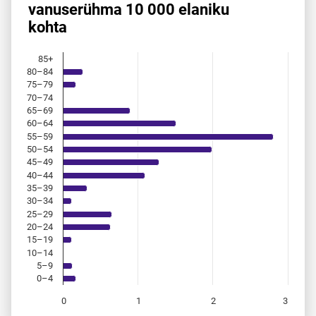
vanuserühma 10 000 elaniku
Bar chart with 18 bars.
kohta
Allikas: statistikaamet, rahvastikuregister
The chart has 1 X axis displaying categories.
The chart has 1 Y axis displaying values. Data ranges from 
85+
80–84
75–79
70–74
65–69
60–64
55–59
50–54
45–49
40–44
35–39
30–34
25–29
20–24
15–19
10–14
5–9
0–4
0
1
2
3