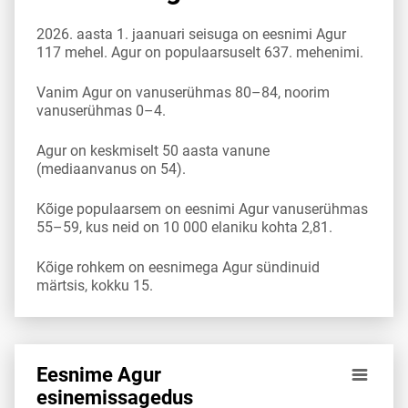
2026. aasta 1. jaanuari seisuga on eesnimi Agur
117 mehel. Agur on populaarsuselt 637. mehenimi.
Vanim Agur on vanuserühmas 80–84, noorim
vanuserühmas 0–4.
Agur on keskmiselt 50 aasta vanune
(mediaanvanus on 54).
Kõige populaarsem on eesnimi Agur vanuserühmas
55–59, kus neid on 10 000 elaniku kohta 2,81.
Kõige rohkem on eesnimega Agur sündinuid
märtsis, kokku 15.
Eesnime Agur
Eesnime Agur esinemis­sagedus vanuserühma 10 000 elani
esinemis­sagedus