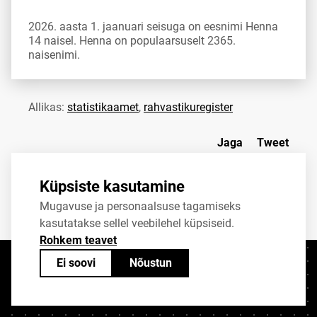
2026. aasta 1. jaanuari seisuga on eesnimi Henna
14 naisel. Henna on populaarsuselt 2365.
naisenimi.
Allikas:
statistikaamet
,
rahvastikuregister
Jaga
Tweet
Küpsiste kasutamine
Mugavuse ja personaalsuse tagamiseks
kasutatakse sellel veebilehel küpsiseid.
Rohkem teavet
Ei soovi
Nõustun
Kontaktid
+372 625 9300
stat@stat.ee
Küpsiste sätted