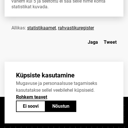
vähem kui 5 ja seetõttu ei saa selle nime kohta
statistikat kuvada.
Allikas:
statistikaamet
,
rahvastikuregister
Jaga
Tweet
Küpsiste kasutamine
Mugavuse ja personaalsuse tagamiseks
kasutatakse sellel veebilehel küpsiseid.
Rohkem teavet
Ei soovi
Nõustun
Kontaktid
+372 625 9300
stat@stat.ee
Küpsiste sätted