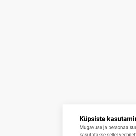
Küpsiste kasutami
Mugavuse ja personaalsu
kasutatakse sellel veebileh