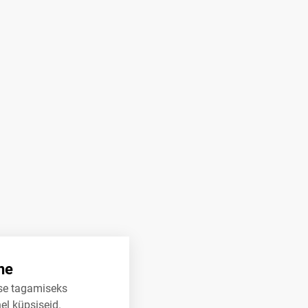
ne
se tagamiseks
el küpsiseid.