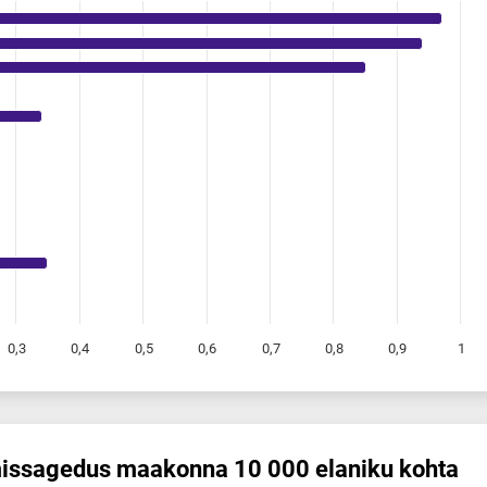
0,3
0,4
0,5
0,6
0,7
0,8
0,9
1
mis­sagedus maakonna 10 000 elaniku kohta
s maakonna 10 000 elaniku kohta