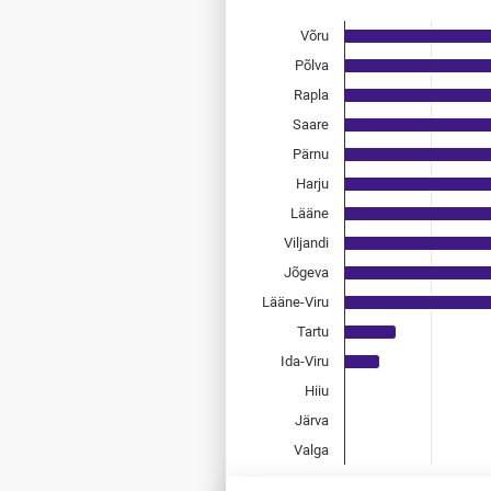
Võru
Bar chart with 15 bars.
Allikas: statistikaamet, rahvast
Põlva
The chart has 1 X axis displayi
Rapla
The chart has 1 Y axis displayi
Saare
Pärnu
Harju
Lääne
Viljandi
Jõgeva
Lääne-Viru
Tartu
Ida-Viru
Hiiu
Järva
Valga
0
0,2