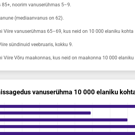
s 85+, noorim vanuserühmas 5–9.
 vanune (mediaanvanus on 62).
 Viire vanuserühmas 65–69, kus neid on 10 000 elaniku kohta 
ire sündinuid veebruaris, kokku 9.
i Viire Võru maakonnas, kus neid on maakonna 10 000 elaniku 
mis­sagedus vanuserühma 10 000 elaniku koht
s vanuserühma 10 000 elaniku kohta
ikuregister
ng categories.
ng values. Data ranges from 0 to 1.24.