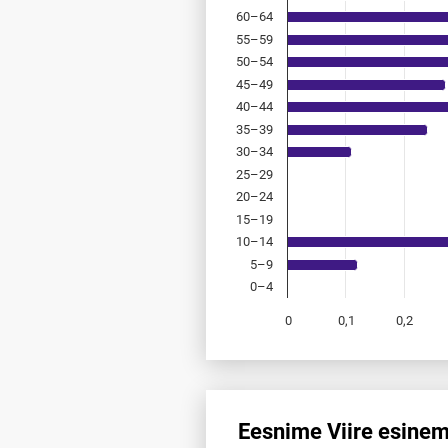
60–64
55–59
50–54
45–49
40–44
35–39
30–34
25–29
20–24
15–19
10–14
5–9
0–4
0
0,1
0,2
End of interactive chart.
Eesnime Viire esine
Eesnime Viire esinemis­sagedu