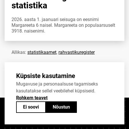
statistika
2026. aasta 1. jaanuari seisuga on eesnimi
Margareeta 6 naisel. Margareeta on populaarsuselt
3918. naisenimi.
Allikas:
statistikaamet
,
rahvastikuregister
Jaga
Tweet
Küpsiste kasutamine
Mugavuse ja personaalsuse tagamiseks
kasutatakse sellel veebilehel küpsiseid.
Rohkem teavet
Ei soovi
Nõustun
Kontaktid
+372 625 9300
stat@stat.ee
Küpsiste sätted