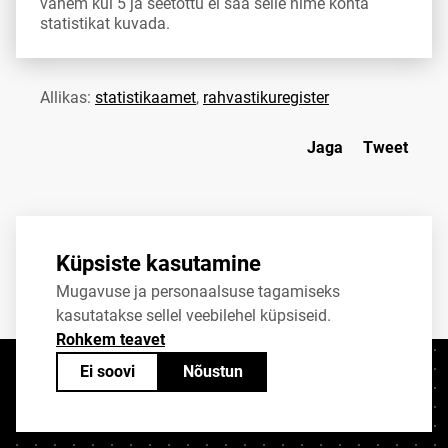
vähem kui 5 ja seetõttu ei saa selle nime kohta
statistikat kuvada.
Allikas:
statistikaamet
,
rahvastikuregister
Jaga
Tweet
Küpsiste kasutamine
Mugavuse ja personaalsuse tagamiseks
kasutatakse sellel veebilehel küpsiseid.
Rohkem teavet
Ei soovi
Nõustun
Kontaktid
+372 625 9300
stat@stat.ee
Küpsiste sätted