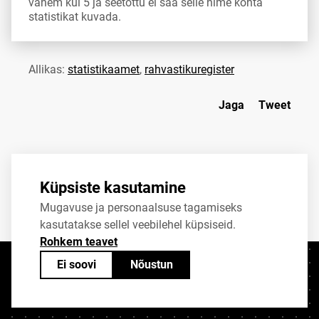
vähem kui 5 ja seetõttu ei saa selle nime kohta
statistikat kuvada.
Allikas:
statistikaamet
,
rahvastikuregister
Jaga
Tweet
Küpsiste kasutamine
Mugavuse ja personaalsuse tagamiseks
kasutatakse sellel veebilehel küpsiseid.
Rohkem teavet
Ei soovi
Nõustun
Kontaktid
+372 625 9300
stat@stat.ee
Küpsiste sätted