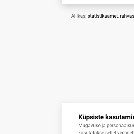
Allikas:
statistikaamet
,
rahvas
Küpsiste kasutami
Mugavuse ja personaalsu
kasutatakse sellel veebileh