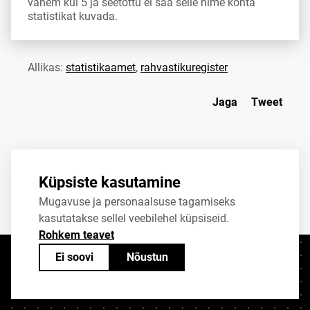
vähem kui 5 ja seetõttu ei saa selle nime kohta
statistikat kuvada.
Allikas:
statistikaamet
,
rahvastikuregister
Jaga
Tweet
Küpsiste kasutamine
Mugavuse ja personaalsuse tagamiseks
kasutatakse sellel veebilehel küpsiseid.
Rohkem teavet
Ei soovi
Nõustun
Kontaktid
+372 625 9300
stat@stat.ee
Küpsiste sätted