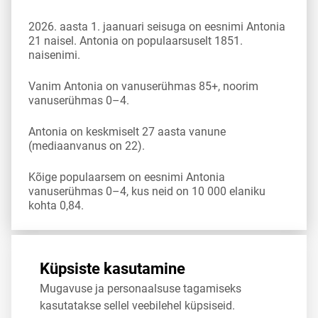
2026. aasta 1. jaanuari seisuga on eesnimi Antonia
21 naisel. Antonia on populaarsuselt 1851.
naisenimi.
Vanim Antonia on vanuserühmas 85+, noorim
vanuserühmas 0–4.
Antonia on keskmiselt 27 aasta vanune
(mediaanvanus on 22).
Kõige populaarsem on eesnimi Antonia
vanuserühmas 0–4, kus neid on 10 000 elaniku
kohta 0,84.
Allikas:
statistikaamet
,
rahvastikuregister
Küpsiste kasutamine
Mugavuse ja personaalsuse tagamiseks
Jaga
Tweet
kasutatakse sellel veebilehel küpsiseid.