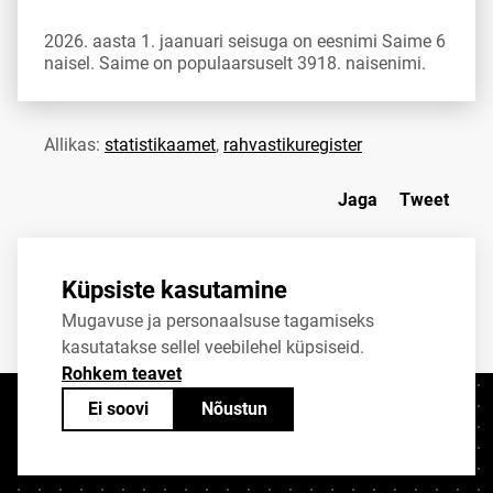
2026. aasta 1. jaanuari seisuga on eesnimi Saime 6
naisel. Saime on populaarsuselt 3918. naisenimi.
Allikas:
statistikaamet
,
rahvastikuregister
Jaga
Tweet
Küpsiste kasutamine
Mugavuse ja personaalsuse tagamiseks
kasutatakse sellel veebilehel küpsiseid.
Rohkem teavet
Ei soovi
Nõustun
Kontaktid
+372 625 9300
stat@stat.ee
Küpsiste sätted