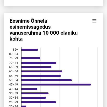
Eesnime Õnnela
Eesnime Õnnela esinemis­sagedus vanuserühma 10 000 ela
esinemis­sagedus
vanuserühma 10 000 elaniku
Bar chart with 18 bars.
kohta
Allikas: statistikaamet, rahvastikuregister
The chart has 1 X axis displaying categories.
The chart has 1 Y axis displaying values. Data ranges from 
85+
80–84
75–79
70–74
65–69
60–64
55–59
50–54
45–49
40–44
35–39
30–34
25–29
20–24