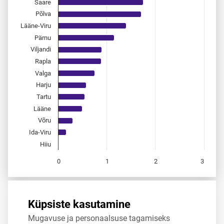
Saare
Põlva
Lääne-Viru
Pärnu
Viljandi
Rapla
Valga
Harju
Tartu
Lääne
Võru
Ida-Viru
Hiiu
0
1
2
3
End of interactive chart.
Allikas:
statistikaamet
,
rahvastikuregister
Küpsiste kasutamine
Mugavuse ja personaalsuse tagamiseks
Jaga
Tweet