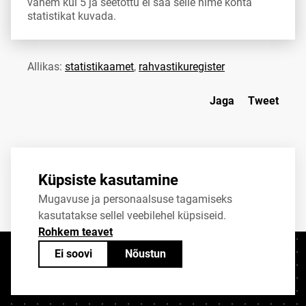
vähem kui 5 ja seetõttu ei saa selle nime kohta
statistikat kuvada.
Allikas:
statistikaamet
,
rahvastikuregister
Jaga
Tweet
Küpsiste kasutamine
Mugavuse ja personaalsuse tagamiseks
kasutatakse sellel veebilehel küpsiseid.
Rohkem teavet
Ei soovi
Nõustun
Kontaktid
+372 625 9300
stat@stat.ee
Küpsiste sätted