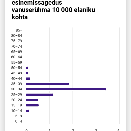
esinemis­sagedus
vanuserühma 10 000 elaniku
Bar chart with 18 bars.
kohta
Allikas: statistikaamet, rahvastikuregister
The chart has 1 X axis displaying categories.
The chart has 1 Y axis displaying values. Data ranges from 
85+
80–84
75–79
70–74
65–69
60–64
55–59
50–54
45–49
40–44
35–39
30–34
25–29
20–24
15–19
10–14
5–9
0–4
0
1
2
3
4