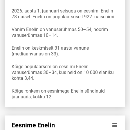
2026. aasta 1. jaanuari seisuga on eesnimi Enelin
78 naisel. Enelin on populaarsuselt 922. naisenimi.
Vanim Enelin on vanuserühmas 50–54, noorim
vanuserühmas 10–14.
Enelin on keskmiselt 31 aasta vanune
(mediaanvanus on 33).
Kõige populaarsem on eesnimi Enelin
vanuserühmas 30–34, kus neid on 10 000 elaniku
kohta 3,44.
Kõige rohkem on eesnimega Enelin sündinuid
jaanuaris, kokku 12.
Eesnime Enelin
Eesnime Enelin esinemis­sagedus vanuserühma 10 000 ela