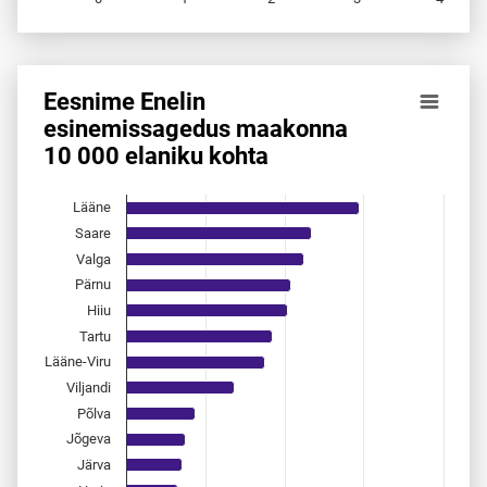
End of interactive chart.
Eesnime Enelin
Eesnime Enelin esinemis­sagedus maakonna 10 000 elanik
esinemis­sagedus maakonna
10 000 elaniku kohta
Bar chart with 15 bars.
Allikas: statistikaamet, rahvastikuregister
The chart has 1 X axis displaying categories.
Lääne
The chart has 1 Y axis displaying values. Data ranges from 
Saare
Valga
Pärnu
Hiiu
Tartu
Lääne-Viru
Viljandi
Põlva
Jõgeva
Järva