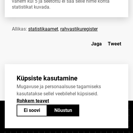
vähem kui 5 ja seetõttu ei saa selle nime kohta
statistikat kuvada.
Allikas:
statistikaamet
,
rahvastikuregister
Jaga
Tweet
Küpsiste kasutamine
Mugavuse ja personaalsuse tagamiseks
kasutatakse sellel veebilehel küpsiseid.
Rohkem teavet
Ei soovi
Nõustun
Kontaktid
+372 625 9300
stat@stat.ee
Küpsiste sätted