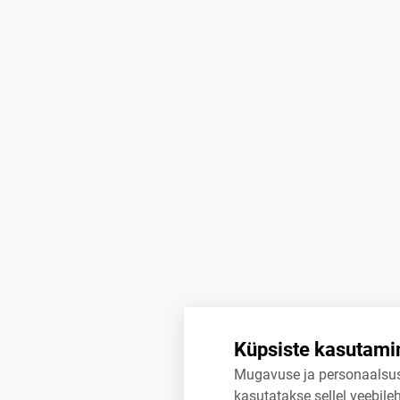
Küpsiste kasutami
Mugavuse ja personaalsu
kasutatakse sellel veebileh