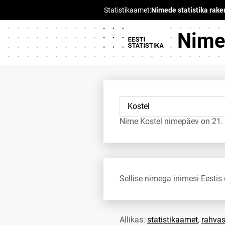
Nimed
Nime Kostel nimepäev on 21.
Sellise nimega inimesi Eestis 
Allikas:
statistikaamet
,
rahvas