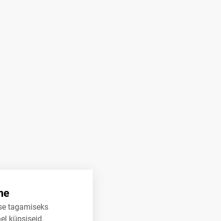
ne
se tagamiseks
el küpsiseid.