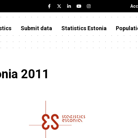
Acc
stics
Submit data
Statistics Estonia
Populati
onia 2011