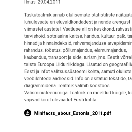
Ilmus: 29.04.2011
Taskuteatmik annab olulisemate statistiliste näitajat
lühiülevaate eri eluvaldkondadest ja nende arengust
viimastel aastatel. Vaatluse all on keskkond, rahvasti
tervishoid, sotsiaalne kaitse, haridus, kultuur, palk, t
hinnad ja hinnaindeksid, rahvamajanduse arvepidamin
rahandus, tööstus, põllumajandus, elamumajandus,
kaubandus, transport ja side, turism jms. Eestit võrr
teiste Euroopa Liidu riikidega. Lisatud on geograafili
Eesti ja infot valitsussüsteemi kohta, samuti oluliste
veebilehtede aadressid. Info on esitatud tekstide, tab
diagrammidena. Teatmik valmib koostöös
Välisministeeriumiga. Teatmik on mõeldud kõigile, k
vajavad kiiret ülevaadet Eesti kohta.
Minifacts_about_Estonia_2011.pdf