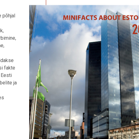
e põhjal
k,
arbimine,
e,
eldakse
si fakte
 Eesti
elite ja
es