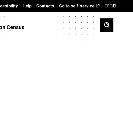
essibility
Help
Contacts
Go to self-service
EST
ENG
on Census