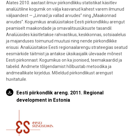
Alates 2010. aastast ilmuv piirkondlikku statistikat käsitlev
analüütiline kogumik on välja kasvanud kahest varem ilmunud
väljaandest — „Linnad ja vallad arvudes” ning „Maakonnad
arvudes”. Kogumikus analüüsitakse Eesti piirkondlikku arengut
peamiselt maakondade ja omavalitsusüksuste tasandil.
Analüüsides käsitletakse rahvastikus, keskkonnas, sotsiaalelus
ja majanduses toimunud muutusi ning nende piirkondlikke
erisusi. Analüüsitakse Eesti regionaalarengu strateegias seatud
eesmärkide täitmist ja antakse üksikasjalik ülevaade mõnest
Eesti piirkonnast. Kogumikus on ka joonised, teemakaardid ja
tabelid. Andmete tõlgendamist hõlbustab metoodika ja
andmeallikate kirjeldus. Mõeldud piirkondlikust arengust
huvitatuile.
Eesti piirkondlik areng. 2011. Regional
development in Estonia