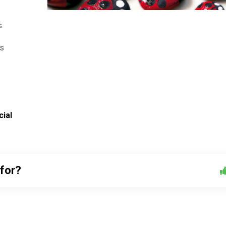
s
us
cial
 for?