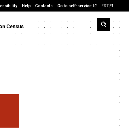
essibility
Help
Contacts
Go to self-service
EST
ENG
on Census