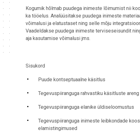
Kogumik hõlmab puudega inimeste lõimumist nii kool
ka tööelus. Analüüsitakse puudega inimeste materia
võimalusi ja elatustaset ning selle mõju integratsioon
Vaadeldakse puudega inimeste terviseseisundit nin
aja kasutamise võimalusi jms.
Sisukord
Puude kontseptuaalne käsitlus
Tegevuspiiranguga rahvastiku käsitluste areng
Tegevuspiiranguga elanike üldiseloomustus
Tegevuspiiranguga inimeste leibkondade koos
elamistingimused