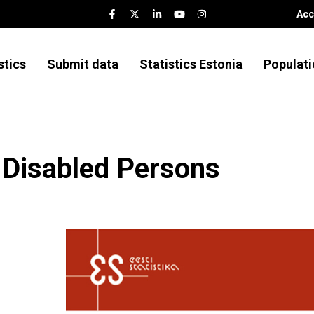
Acc
stics
Submit data
Statistics Estonia
Populati
f Disabled Persons