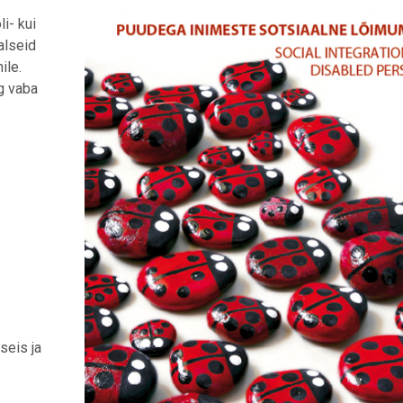
i- kui
alseid
ile.
g vaba
seis ja