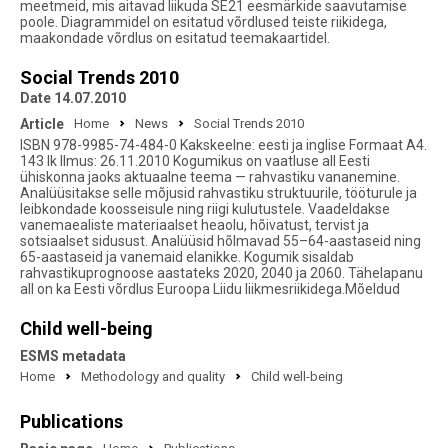
meetmeid, mis aitavad liikuda SE21 eesmärkide saavutamise
poole. Diagrammidel on esitatud võrdlused teiste riikidega,
maakondade võrdlus on esitatud teemakaartidel.
Social Trends 2010
Date 14.07.2010
Article
Home
News
Social Trends 2010
ISBN 978-9985-74-484-0 Kakskeelne: eesti ja inglise Formaat A4.
143 lk Ilmus: 26.11.2010 Kogumikus on vaatluse all Eesti
ühiskonna jaoks aktuaalne teema — rahvastiku vananemine.
Analüüsitakse selle mõjusid rahvastiku struktuurile, tööturule ja
leibkondade koosseisule ning riigi kulutustele. Vaadeldakse
vanemaealiste materiaalset heaolu, hõivatust, tervist ja
sotsiaalset sidusust. Analüüsid hõlmavad 55–64-aastaseid ning
65-aastaseid ja vanemaid elanikke. Kogumik sisaldab
rahvastikuprognoose aastateks 2020, 2040 ja 2060. Tähelapanu
all on ka Eesti võrdlus Euroopa Liidu liikmesriikidega.Mõeldud
Child well-being
ESMS metadata
Home
Methodology and quality
Child well-being
Publications