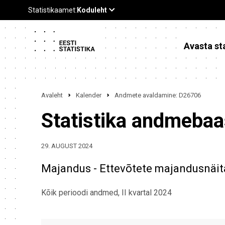
Avasta sta
Avaleht
Kalender
Andmete avaldamine: D26706
Statistika andmeba
29. AUGUST 2024
Majandus - Ettevõtete majandusnäitaj
Kõik perioodi andmed, II kvartal 2024