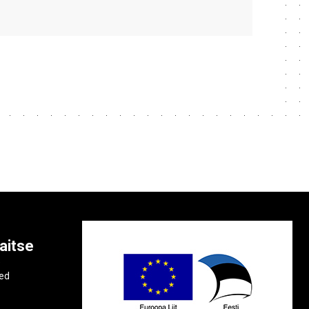
aitse
e
ted