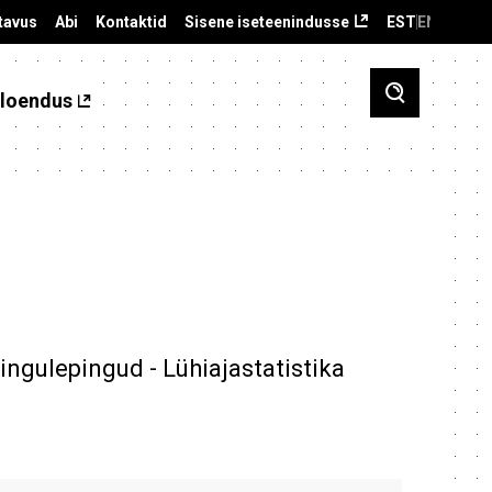
tavus
Abi
Kontaktid
Sisene iseteenindusse
EST
ENG
loendus
ingulepingud - Lühiajastatistika