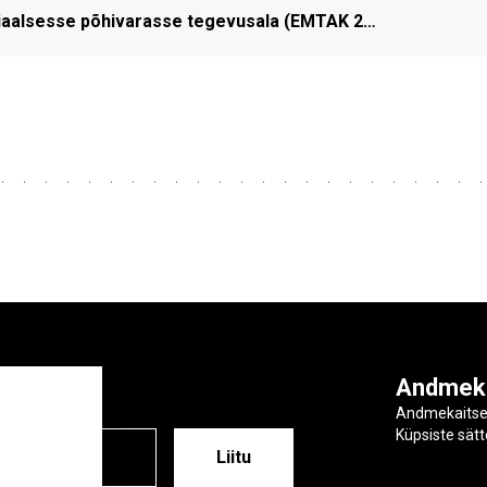
riaalsesse põhivarasse tegevusala (EMTAK 2…
ga
Andmek
Andmekaits
Küpsiste sät
ESS