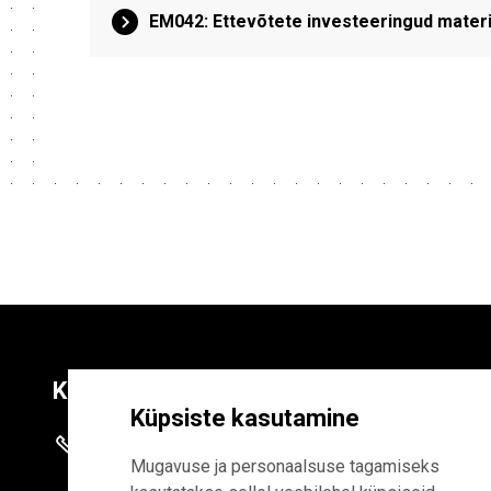
EM042: Ettevõtete investeeringud mate
Kontaktid
Liitu uudiskirja
Küpsiste kasutamine
+372 625 9300
E-POSTI AADR
Mugavuse ja personaalsuse tagamiseks