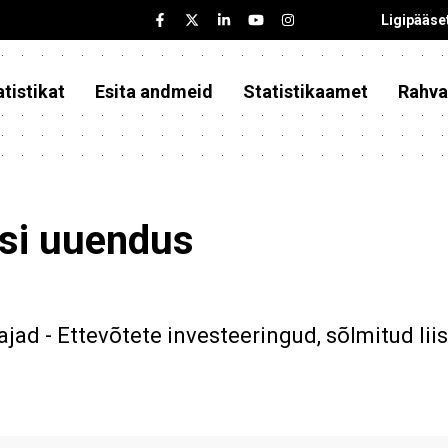
Ligipääse
tistikat
Esita andmeid
Statistikaamet
Rahva
asi uuendus
ad - Ettevõtete investeeringud, sõlmitud liis