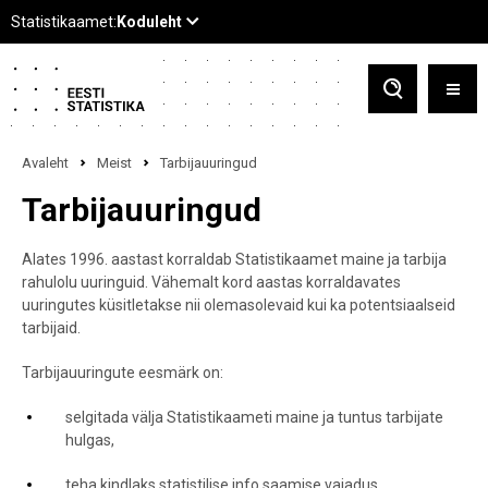
Avaleht
Meist
Tarbijauuringud
Tarbijauuringud
Alates 1996. aastast korraldab Statistikaamet maine ja tarbija
rahulolu uuringuid. Vähemalt kord aastas korraldavates
uuringutes küsitletakse nii olemasolevaid kui ka potentsiaalseid
tarbijaid.
Tarbijauuringute eesmärk on:
selgitada välja Statistikaameti maine ja tuntus tarbijate
hulgas,
teha kindlaks statistilise info saamise vajadus,