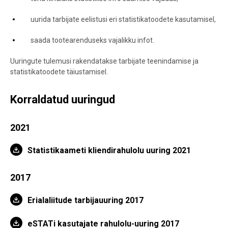
uurida tarbijate eelistusi eri statistikatoodete kasutamisel,
saada tootearenduseks vajalikku infot.
Uuringute tulemusi rakendatakse tarbijate teenindamise ja
statistikatoodete täiustamisel.
Korraldatud uuringud
2021
Statistikaameti kliendirahulolu uuring 2021
2017
Erialaliitude tarbijauuring 2017
eSTATi kasutajate rahulolu-uuring 2017