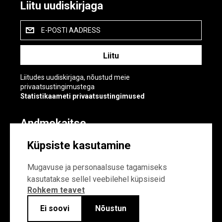
Liitu uudiskirjaga
E-POSTI AADRESS
Liitudes uudiskirjaga, nõustud meie
privaatsustingimustega
Statistikaameti privaatsustingimused
Andmekaitse
Andmekaitse
Küpsiste kasutamine
Küpsiste sätted
Mugavuse ja personaalsuse tagamiseks
kasutatakse sellel veebilehel küpsiseid
Rohkem teavet
Ei soovi
Nõustun