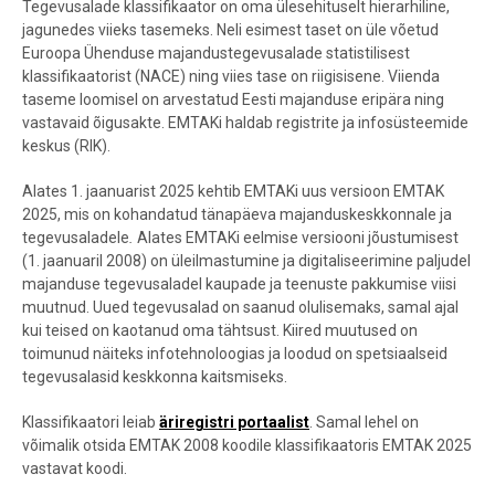
Tegevusalade klassifikaator on oma ülesehituselt hierarhiline,
jagunedes viieks tasemeks. Neli esimest taset on üle võetud
Euroopa Ühenduse majandustegevusalade statistilisest
klassifikaatorist (NACE) ning viies tase on riigisisene. Viienda
taseme loomisel on arvestatud Eesti majanduse eripära ning
vastavaid õigusakte. EMTAKi haldab registrite ja infosüsteemide
keskus (RIK).
Alates 1. jaanuarist 2025 kehtib EMTAKi
uus versioon EMTAK
2025, mis on kohandatud tänapäeva majanduskeskkonnale ja
tegevusaladele
.
Alates EMTAKi eelmise versiooni jõustumisest
(1. jaanuaril 2008) on üleilmastumine ja digitaliseerimine paljudel
majanduse tegevusaladel kaupade ja teenuste pakkumise viisi
muutnud. Uued tegevusalad on saanud olulisemaks, samal ajal
kui teised on kaotanud oma tähtsust. Kiired muutused on
toimunud näiteks infotehnoloogias ja loodud on spetsiaalseid
tegevusalasid keskkonna kaitsmiseks.
Klassifikaatori leiab
äriregistri portaalist
. Samal lehel on
võimalik otsida EMTAK 2008 koodile klassifikaatoris EMTAK 2025
vastavat koodi.