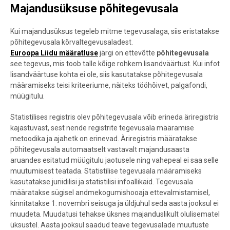
Majandusüksuse põhitegevusala
Kui majandusüksus tegeleb mitme tegevusalaga,
siis eristatakse
põhitegevusala kõrvaltegevusaladest.
Euroopa Liidu määratluse
järgi on ettevõtte
põhitegevusala
see tegevus, mis toob talle kõige rohkem lisandväärtust. Kui infot
lisandväärtuse kohta ei ole, siis kasutatakse põhitegevusala
määramiseks teisi kriteeriume, näiteks tööhõivet, palgafondi,
müügitulu.
Statistilises registris olev põhitegevusala võib erineda äriregistris
kajastuvast, sest nende registrite tegevusala määramise
metoodika ja ajahetk on erinevad. Äriregistris määratakse
põhitegevusala automaatselt vastavalt majandusaasta
aruandes esitatud müügitulu jaotusele ning vahepeal ei saa selle
muutumisest teatada.
Statistilise tegevusala
määramiseks
kasutatakse juriidilisi ja statistilisi infoallikaid.
Tegevusala
määratakse sügisel andmekogumishooaja ettevalmistamisel,
kinnitatakse 1. novembri seisuga ja üldjuhul seda aasta jooksul ei
muudeta. Muudatusi tehakse üksnes majanduslikult olulisematel
üksustel. Aasta jooksul saadud teave tegevusalade muutuste