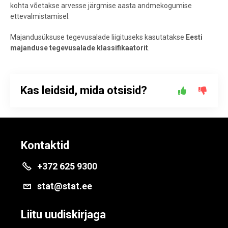
kohta võetakse arvesse järgmise aasta andmekogumise
ettevalmistamisel.
Majandusüksuse tegevusalade liigituseks kasutatakse
Eesti
majanduse tegevusalade klassifikaatorit
.
Kas leidsid, mida otsisid?
Kontaktid
+372 625 9300
stat@stat.ee
Liitu uudiskirjaga