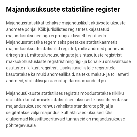
Majandusüksuste statistiline register
Majandusstatistikat tehakse majanduslikult aktiivsete üksuste
andmete põhjal. Kõik juriidilistes registrites kajastatud
majandusüksused aga ei pruugi aktiivselt tegutseda.
Majandusstatistika tegemiseks peetakse statistikaametis
majandusüksuste statistilist registrit, mille andmed pärinevad
äriregistrist, mittetulundusühingute ja sihtasutuste registrist,
maksukohustuslaste registrist ning riigi- ja kohaliku omavalitsuse
asutuste riiklikust registrist. Lisaks juriidilistele registritele
kasutatakse ka muid andmeallikaid, näiteks maksu- ja tolliameti
andmeid, statistilisi ja raamatupidamisaruandeid jm.
Majandusüksuste statistilises registris moodustatakse riikliku
statistika koostamiseks statistilised üksused, klassifitseeritakse
majandusüksused rahvusvaheliste standardite põhjal ja
selgitatakse välja majanduslikult aktiivsed üksused. Üks
olulisemaid klassifitseeritavaid tunnuseid on majandusüksuse
põhitegevusala.