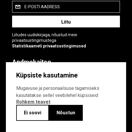
E-POSTI AADRESS
Liitudes uudiskirjaga, nõustud meie
privaatsustingimustega
Statistikaameti privaatsustingimused
Andmekaitse
Andmekaitse
Küpsiste kasutamine
Küpsiste sätted
Mugavuse ja personaalsuse tagamiseks
kasutatakse sellel veebilehel küpsiseid
Rohkem teavet
Ei soovi
Nõustun