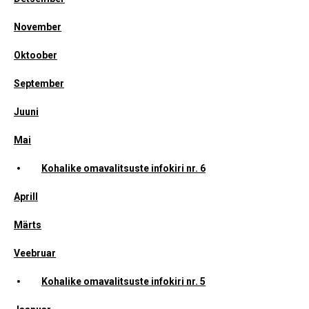
November
Oktoober
September
Juuni
Mai
Kohalike omavalitsuste infokiri nr. 6
Aprill
Märts
Veebruar
Kohalike omavalitsuste infokiri nr. 5