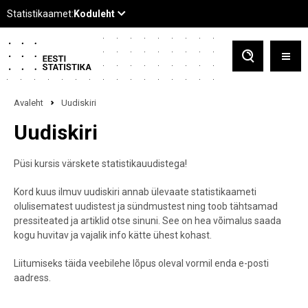
Avaleht
Uudiskiri
Uudiskiri
Püsi kursis värskete statistikauudistega!
Kord kuus ilmuv uudiskiri annab ülevaate statistikaameti
olulisematest uudistest ja sündmustest ning toob tähtsamad
pressiteated ja artiklid otse sinuni. See on hea võimalus saada
kogu huvitav ja vajalik info kätte ühest kohast.
Liitumiseks täida veebilehe lõpus oleval vormil enda e-posti
aadress.