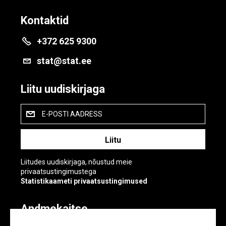
Kontaktid
+372 625 9300
stat@stat.ee
Liitu uudiskirjaga
E-POSTI AADRESS
Liitudes uudiskirjaga, nõustud meie
privaatsustingimustega
Statistikaameti privaatsustingimused
Andmekaitse
Andmekaitse