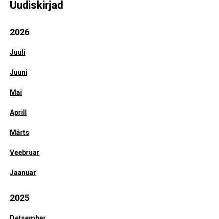
Uudiskirjad
2026
Juuli
Juuni
Mai
Aprill
Märts
Veebruar
Jaanuar
2025
Detsember