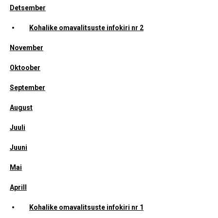
Detsember
Kohalike omavalitsuste infokiri nr 2
November
Oktoober
September
August
Juuli
Juuni
Mai
Aprill
Kohalike omavalitsuste infokiri nr 1