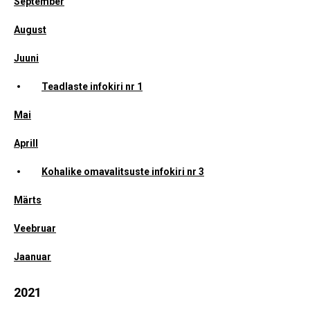
September
August
Juuni
Teadlaste infokiri nr 1
Mai
Aprill
Kohalike omavalitsuste infokiri nr 3
Märts
Veebruar
Jaanuar
2021