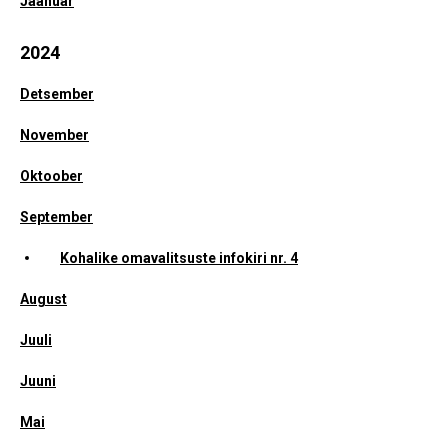
Jaanuar
2024
Detsember
November
Oktoober
September
Kohalike omavalitsuste infokiri nr. 4
August
Juuli
Juuni
Mai