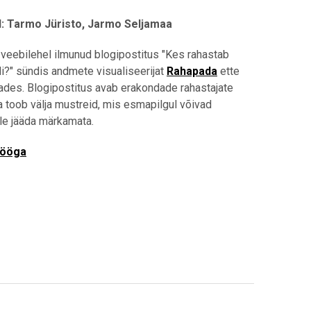
d:
Tarmo Jüristo, Jarmo Seljamaa
 veebilehel ilmunud blogipostitus "Kes rahastab
i?" sündis andmete visualiseerijat
Rahapada
ette
ades. Blogipostitus avab erakondade rahastajate
ja toob välja mustreid, mis esmapilgul võivad
ale jääda märkamata.
tööga