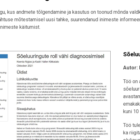
ugu, kus andmete tõlgendamine ja kasutus on toonud mõnda vald
htuse mõtestamisel uusi tahke, suurendanud inimeste informeeritu
nimeste käitumist.
Sõeluu
Autor:
Töö on 
sõeluur
avastam
emakaka
kuni 10
Töö tul
ka riig