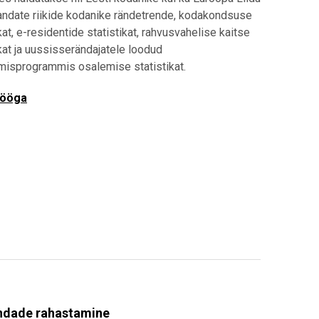
andate riikide kodanike rändetrende, kodakondsuse
kat, e-residentide statistikat, rahvusvahelise kaitse
ikat ja uussisserändajatele loodud
isprogrammis osalemise statistikat.
tööga
ndade rahastamine