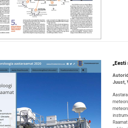
„Eesti
Autori
Juust, 
Aastara
meteoro
meteoro
instrum
Raamat 