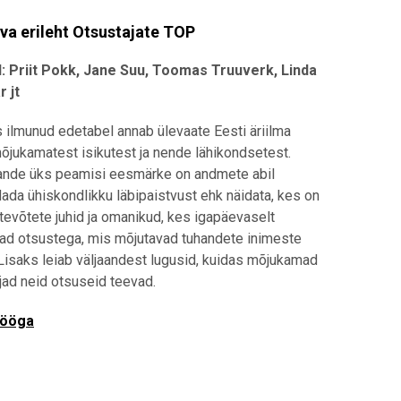
va erileht Otsustajate TOP
d:
Priit Pokk, Jane Suu
,
Toomas Truuverk, Linda
 jt
s ilmunud edetabel annab ülevaate Eesti äriilma
õjukamatest isikutest ja nende lähikondsetest.
aande üks peamisi eesmärke on andmete abil
ada ühiskondlikku läbipaistvust ehk näidata, kes on
tevõtete juhid ja omanikud, kes igapäevaselt
ad otsustega, mis mõjutavad tuhandete inimeste
 Lisaks leiab väljaandest lugusid, kuidas mõjukamad
jad neid otsuseid teevad.
tööga