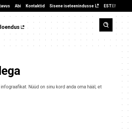
tavus
Abi
Kontaktid
Sisene iseteenindusse
EST
ENG
loendus
dega
 infograafikat. Nüüd on sinu kord anda oma hääl, et