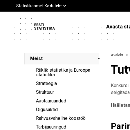
Avasta sta
Avaleht
Meist
Tut
Riiklik statistika ja Euroopa
statistika
Strateegia
Konkursi 
Struktuur
selgitada 
Aastaaruanded
Hääletam
Õigusaktid
Rahvusvaheline koostöö
Pari
Tarbijauuringud