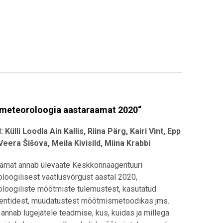
 meteoroloogia aastaraamat 2020“
d:
Külli Loodla Ain Kallis, Riina Pärg, Kairi Vint, Epp
Veera Šišova, Meila Kivisild, Miina Krabbi
amat annab ülevaate Keskkonnaagentuuri
loogilisest vaatlusvõrgust aastal 2020,
loogiliste mõõtmiste tulemustest, kasutatud
entidest, muudatustest mõõtmismetoodikas jms.
annab lugejatele teadmise, kus, kuidas ja millega