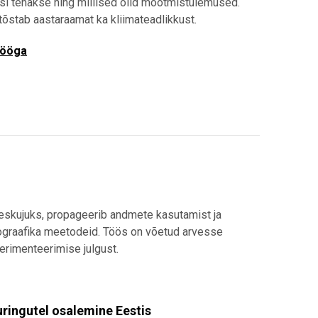
i tehakse ning millised olid mõõtmistulemused.
 tõstab aastaraamat ka kliimateadlikkust.
tööga
eeskujuks, propageerib andmete kasutamist ja
fograafika meetodeid. Töös on võetud arvesse
perimenteerimise julgust.
ringutel osalemine Eestis