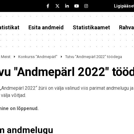
Ligipääse
tistikat
Esita andmeid
Statistikaamet
Rahva
Meist
Konkurss "Andmepärl"
Tutvu "Andmepärl 2022" töödega
vu "Andmepärl 2022" töö
„Andmepärl 2022“ žürii on välja valinud viis parimat andmelugu ja
välja võitjad.
ine on lõppenud.
m andmelugu