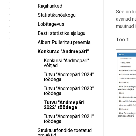
Riigihanked
See on l
Statistikanõukogu
avanud nä
Lobitegevus
muutnud i
Eesti statistika ajalugu
Töö 1
Albert Pulleritsu preemia
Konkurss "Andmepärl"
Konkursi "Andmepärl"
võitjad
Tutvu "Andmepärl 2024"
töödega
Tutvu "Andmepärl 2023"
töödega
Tutvu "Andmepärl
2022" töödega
Tutvu "Andmepärl 2021"
töödega
Struktuurfondide toetatud
projektid