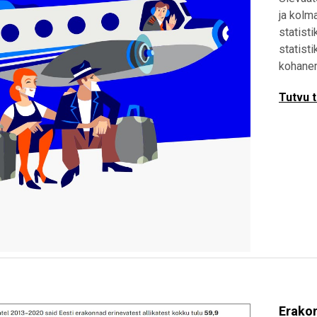
ja kolm
statisti
statist
kohanem
Tutvu 
Erako