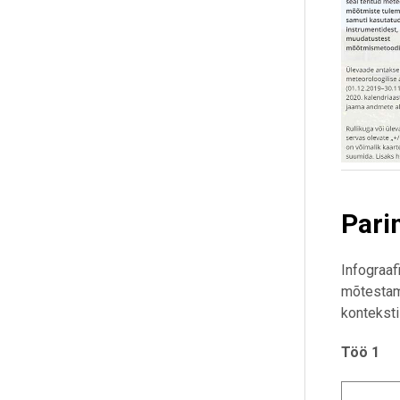
Pari
Infograaf
mõtestami
konteksti
Töö 1