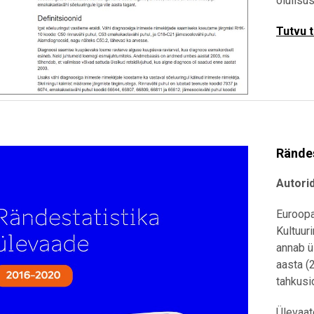
olulisu
Tutvu 
Rändes
Autorid
Euroopa
Kultuur
annab ü
aasta (
tahkusi
Ülevaat