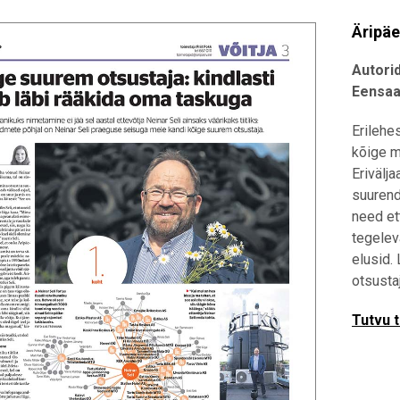
Äripäe
Autori
Eensaar
Erilehe
kõige m
Erivälj
suurend
need et
tegelev
elusid.
otsusta
Tutvu 