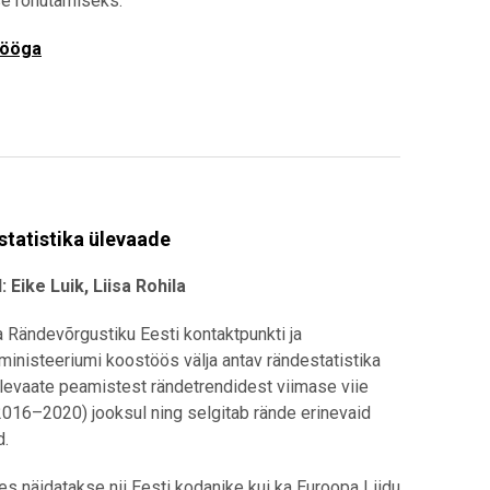
se rõhutamiseks.
tööga
tatistika ülevaade
: Eike Luik, Liisa Rohila
 Rändevõrgustiku Eesti kontaktpunkti ja
iministeeriumi koostöös välja antav rändestatistika
levaate peamistest rändetrendidest viimase viie
2016–2020) jooksul ning selgitab rände erinevaid
d.
es näidatakse nii Eesti kodanike kui ka Euroopa Liidu