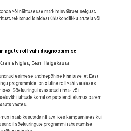
konda või nähtusesse märkimisväärset selgust,
st, tekitanud laialdast ühiskondlikku arutelu või
ringute roll vähi diagnoosimisel
Ksenia Niglas, Eesti Haigekassa
andnud esimese andmepõhise kinnituse, et Eesti
ingu programmidel on oluline roll vähi varajases
ises. Sõeluuringul avastatud rinna- või
elavähi juhtude korral on patsiendi elumus parem
 aasta vaates.
emusi saab kasutada nii avalikes kampaaniates kui
itasandil sõeluuringute programmi rahastamise