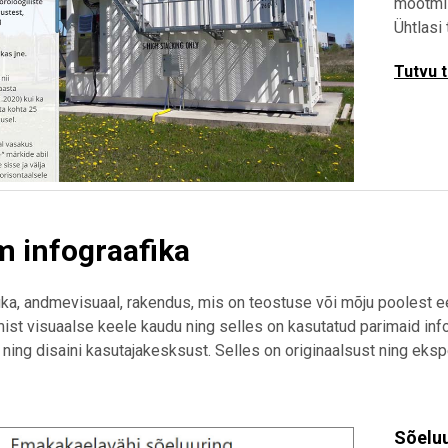
mõõtmis
Ühtlasi
Tutvu 
m infograafika
ika, andmevisuaal, rakendus, mis on teostuse või mõju poolest 
st visuaalse keele kaudu ning selles on kasutatud parimaid in
 ning disaini kasutajakesksust. Selles on originaalsust ning eks
Sõeluu