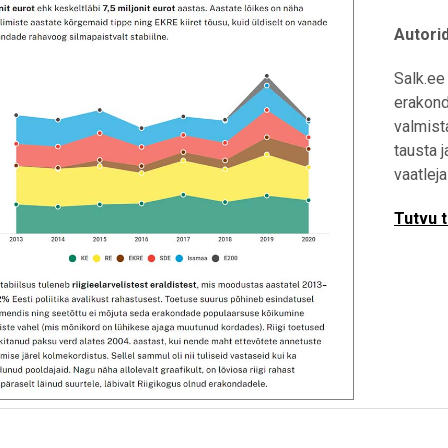
Autori
Salk.ee
erakond
valmist
tausta 
vaatlej
Tutvu 