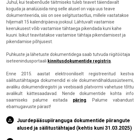
Juhul, kui teabenõude täitmiseks tuleb teavet täiendavalt
koguda ja analüüsida ning selle alusel on vaja uus teave
dokumenteerida, siis on see selgitustaotlus, millele vastatakse
hiljemalt 15 kalendripäeva jooksul. Lähtuvalt vastamise
keerukusest võib vastamise tähtaega pikendada kuni kahe
kuuni. Isikut teavitatakse vastamise tähtaja pikendamisest ja
pikendamise põhjusest.
Puhkuste ja lähetuste dokumentidega saab tutvuda riigitöötaja
iseteenindusportaali
kinnitusdokumentide registris
.
Enne 2015. aastat elektrooniliselt registreeritud kestva
säilitustähtajaga dokumendid ei ole dokumendihaldussüsteemi,
avaliku dokumendiregistri ja veebisaidi platvormi vahetuse tõttu
avalikult kättesaadavad. Nende dokumentide kohta info
saamiseks palume esitada
päring
. Palume vabandust
ebamugavuste pärast!
Juurdepääsupiiranguga dokumentide piirangute
alused ja säilitustähtajad (kehtis kuni 31.03.2025)