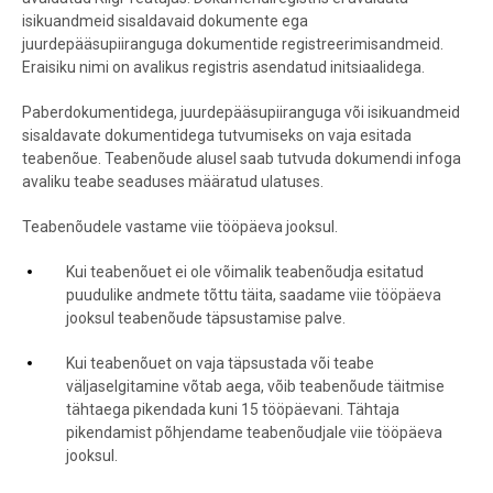
isikuandmeid sisaldavaid dokumente ega
juurdepääsupiiranguga dokumentide registreerimisandmeid.
Eraisiku nimi on avalikus registris asendatud initsiaalidega.
Paberdokumentidega, juurdepääsupiiranguga või isikuandmeid
sisaldavate dokumentidega tutvumiseks on vaja esitada
teabenõue. Teabenõude alusel saab tutvuda dokumendi infoga
avaliku teabe seaduses määratud ulatuses.
Teabenõudele vastame viie tööpäeva jooksul.
Kui teabenõuet ei ole võimalik teabenõudja esitatud
puudulike andmete tõttu täita, saadame viie tööpäeva
jooksul teabenõude täpsustamise palve.
Kui teabenõuet on vaja täpsustada või teabe
väljaselgitamine võtab aega, võib teabenõude täitmise
tähtaega pikendada kuni 15 tööpäevani. Tähtaja
pikendamist põhjendame teabenõudjale viie tööpäeva
jooksul.