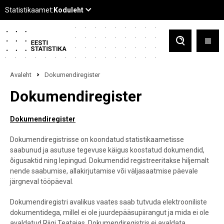
Avaleht
Dokumendiregister
Dokumendiregister
Dokumendiregister
Dokumendiregistrisse on koondatud statistikaametisse
saabunud ja asutuse tegevuse käigus koostatud dokumendid,
õigusaktid ning lepingud. Dokumendid registreeritakse hiljemalt
nende saabumise, allakirjutamise või väljasaatmise päevale
järgneval tööpäeval.
Dokumendiregistri avalikus vaates saab tutvuda elektrooniliste
dokumentidega, millel ei ole juurdepääsupiirangut ja mida ei ole
avaldatud Riigi Teatajas. Dokumendiregistris ei avaldata