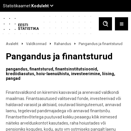
Avaleht
Valdkonnad
Rahandus
Pangandus ja finantsturud
Pangandus ja finantsturud
pangandus
finantsturud
finantsinstitutsioonid
krediidiasutus
hoiu-laenuühistu
investeerimine
liising
pangad
Finantsvaldkond on kiiremini kasvavaid ja arenevaid valdkondi
maailmas. Finantsasutused valitsevad fonde, investeerivad või
haldavad varasid ja aktsiaid, osutavad liisinguteenust, annavad
laenu, tegelevad pandimajadega või annavad finantsnõu.
Finantsettevõtetega puutuvad kokku peaaegu kõik inimesed
näiteks arvelduskontot kasutades, raha hoiustades või
pensioniks kogudes, kodu, auto vm ostmiseks pangalt laenu