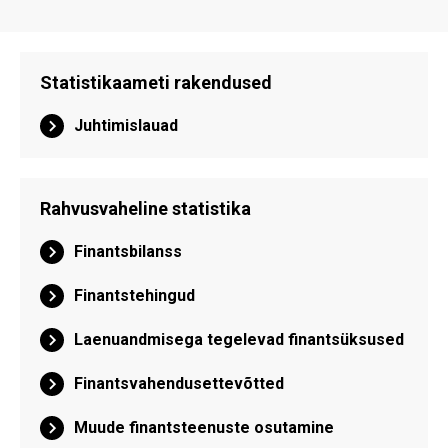
Statistikaameti rakendused
Juhtimislauad
Rahvusvaheline statistika
Finantsbilanss
Finantstehingud
Laenuandmisega tegelevad finantsüksused
Finantsvahendusettevõtted
Muude finantsteenuste osutamine