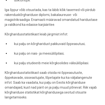
doktoriõpe.
Iga õppur võib otsustada, kas ta läbib kõik tasemed või piirdub
rakenduskõrghariduse diplomi, bakalaureuse- või
magistrikraadiga. Enamasti määravad omandatud haridustase
ja valdkond ka edasise karjääritee.
Kõrgharidusstatistikast leiab järgmist infot:
kui palju on kõrgharidust pakkuvaid õppeasutusi;
kui palju on nais- ja meesüliõpilasi;
kui palju studeerib meie kõrgkoolides välisüliõpilasi.
Kõrgharidusstatistikast saab otsida nii õppeasutuste,
õppekavade, sisseastujate, lõpetajate kui ka väljalangenute
infot. Saab ka vaadata, kui palju on Eestis kõrghariduse
omandajaid, kust nad pärit on ja palju muud põnevat. Riik vajab
kõrghariduse statistikat kõrgharidusega seotud otsuste
langetamiseks.