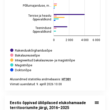
Põllumajanduse, m…
Tervise ja heaolu
õppevaldkond
Teeninduse
õppevaldkond
0
2 000
4 000
6 000
Rakenduskõrgharidusõpe
Bakalaureuseõpe
Integreeritud bakalaureuse- ja magistriõpe
Magistriõpe
Doktoriõpe
Alusandmed statistika andmebaasis:
HT301
Viimati uuendatud: 9. aprill 2026 10.00
End of interactive chart.
Eestis õppivad üliõpilased elukohamaade
territooriumite järgi, 2016–2025