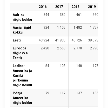
2016
2017
2018
2019
2
Aafrika
344
389
461
560
riigid kokku
Aasia riigid
924
1 105
1 482
1 757
1
kokku
Eesti
43 924
41 830
40 726
39 673
40
Euroopa
2 420
2 563
2 770
2 790
2
riigid (v.a
Eesti)
Ladina-
84
108
148
175
Ameerika ja
Kariibi
piirkonna
riigid kokku
Põhja-
79
112
137
135
Ameerika
riigid kokku