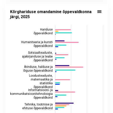
Kõrghariduse omandamine õppevaldkonna järgi, 2025
Bar chart with 5 data series.
Kõrghariduse omandamine õppevaldkonna
Alusandmed statistika andmebaasis:
HT301
järgi, 2025
Viimati uuendatud: 9. aprill 2026 10.00
View as data table, Kõrghariduse omandamine õppevaldkonna
Hariduse
The chart has 1 X axis displaying categories.
õppevaldkond
The chart has 2 Y axes displaying values, and values.
Humanitaaria ja kunsti
õppevaldkond
Sotsiaalteaduste,
ajakirjanduse ja teabe
õppevaldkond
Ärinduse, halduse ja
õiguse õppevaldkond
Loodusteaduste,
matemaatika ja
statistika
õppevaldkond
Informatsiooni- ja
kommunikatsioonitehnoloogia
õppevaldkond
Tehnika, tootmise ja
ehituse õppevaldkond