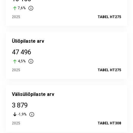
7,6%
2025
TABEL HT275
Üliõpilaste arv
47 496
4,5%
2025
TABEL HT275
Välisüliõpilaste arv
3 879
-1,9%
2025
TABEL HT308