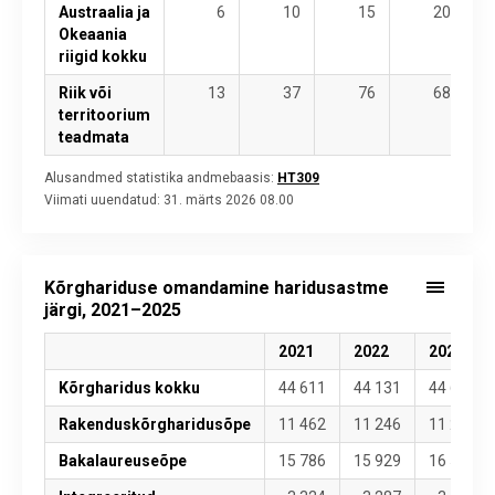
Austraalia ja
6
10
15
20
Okeaania
riigid kokku
Riik või
13
37
76
68
territoorium
teadmata
Alusandmed statistika andmebaasis:
HT309
Viimati uuendatud:
31. märts 2026 08.00
Kõrghariduse omandamine haridusastme
järgi, 2021–2025
2021
2022
2023
Kõrgharidus kokku
44 611
44 131
44 628
Rakenduskõrgharidusõpe
11 462
11 246
11 262
Bakalaureuseõpe
15 786
15 929
16 503