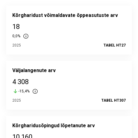
Kõrgharidust võimaldavate õppeasutuste arv
18
0,0%
2025
TABEL HT27
Väljalangenute arv
4 308
-15,4%
2025
TABEL HT307
Kõrgharidusõpingud lõpetanute arv
10 160