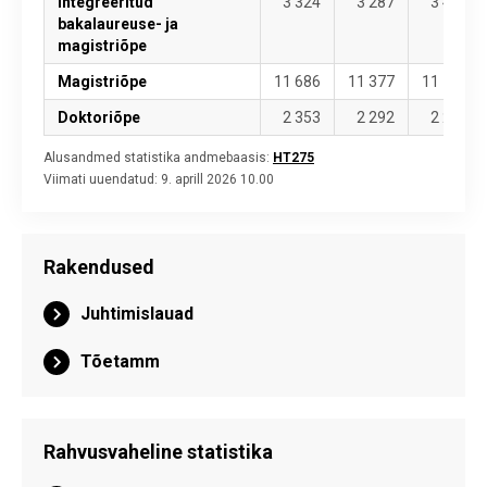
Integreeritud
3 324
3 287
3 413
bakalaureuse- ja
magistriõpe
Magistriõpe
11 686
11 377
11 167
Doktoriõpe
2 353
2 292
2 283
Alusandmed statistika andmebaasis:
HT275
Viimati uuendatud:
9. aprill 2026 10.00
Rakendused
Juhtimislauad
Tõetamm
Rahvusvaheline statistika