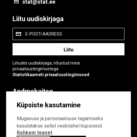
stat@stat.ee
Liitu uudiskirjaga
E-POSTI AADRESS
Liitudes uudiskirjaga, nõustud meie
privaatsustingimustega
Statistikaameti privaatsustingimused
Andmekaitse
Andmekaitse
Küpsiste kasutamine
Küpsiste sätted
Mugavuse ja personaalsuse tagamiseks
kasutatakse sellel veebilehel küpsiseid
Rohkem teavet