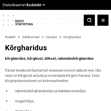
Avaleht
Valdkonnad
Haridus
Kõrgharidus
Kõrgharidus
kõrgharidus
kõrgkool
ülikool
rakenduskõrgharidus
Pärast keskkooli lõpetamist seisavad noored valikute ees. Üks
neist on kõrgkooli astuda ja omandada kõrgem haridus. Eesti
kõrgharidussüsteem on kolmeastmeline:
rakenduskõrgharidusõpe ja bakalaureuseõpe;
magistriõpe;