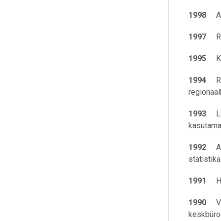
1998
Av
1997
Rii
1995
Kir
1994
Reor
regionaal
1993
Luua
kasutama 
1992
Al
statisti
1991
Ha
1990
Võet
keskbüroo