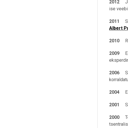
2012
Jõ
ise veebi
2011
Sta
Albert P
2010
Ri
2009
Ee
eksperdir
2006
Sta
korraldat
2004
Eest
2001
Sta
2000
Toi
tsentrali