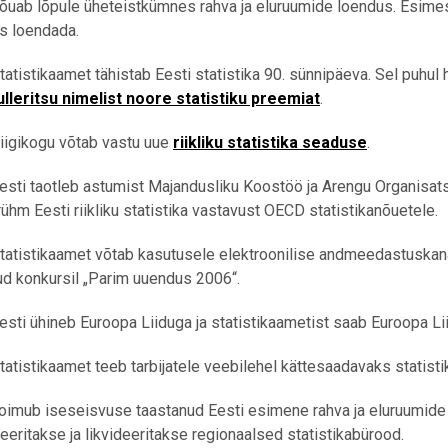
uab lõpule üheteistkümnes rahva ja eluruumide loendus. Esimes
s loendada.
tistikaamet tähistab Eesti statistika 90. sünnipäeva. Sel puhul 
ulleritsu nimelist noore statistiku preemiat
.
igikogu võtab vastu uue
riikliku statistika seaduse
.
sti taotleb astumist Majandusliku Koostöö ja Arengu Organisat
ühm Eesti riikliku statistika vastavust OECD statistikanõuetele.
tistikaamet võtab kasutusele elektroonilise andmeedastuskan
ud konkursil „Parim uuendus 2006“.
i ühineb Euroopa Liiduga ja statistikaametist saab Euroopa Lii
tistikaamet teeb tarbijatele veebilehel kättesaadavaks statist
mub iseseisvuse taastanud Eesti esimene rahva ja eluruumide l
seeritakse ja likvideeritakse regionaalsed statistikabürood.