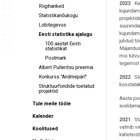
2023
Ke
Riigihanked
kujundam
Statistikanõukogu
projektid
Lobitegevus
suurenda
kujundami
Eesti statistika ajalugu
juhitud t
100 aastat Eesti
Majandus
statistikat
mis tutvu
Postmark
tegemist 
Albert Pulleritsu preemia
Konkurss "Andmepärl"
2022
St
koostata
Struktuurfondide toetatud
projektid
Aasta joo
Tule meile tööle
avaldama 
Kalender
2021
Stat
valmib vi
Koolitused
kaheteis