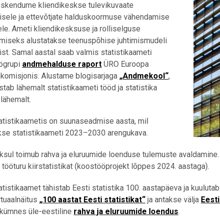
skendume kliendikeskse tulevikuvaate
isele ja ettevõtjate halduskoormuse vähendamise
ele. Ameti kliendikesksuse ja rolliselguse
miseks alustatakse teenuspõhise juhtimismudeli
st. Samal aastal saab valmis statistikaameti
öögrupi
andmehalduse raport
ÜRO Euroopa
komisjonis. Alustame blogisarjaga
„Andmekool“
,
stab lähemalt statistikaameti tööd ja statistika
lähemalt.
atistikaametis on suunaseadmise aasta, mil
kse statistikaameti 2023–2030 arengukava.
ksul toimub rahva ja eluruumide loenduse tulemuste avaldamine.
tööturu kiirstatistikat (koostööprojekt lõppes 2024. aastaga).
istikaamet tähistab Eesti statistika 100. aastapäeva ja kuulutab
rtuaalnäitus
„100 aastat Eesti statistikat“
ja antakse välja
Eesti
tkümnes üle-eestiline
rahva ja eluruumide loendus
.