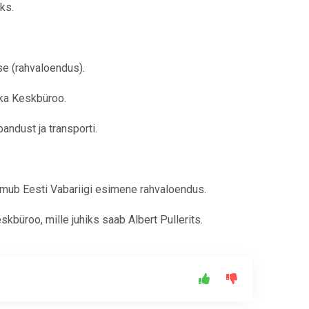
ks.
se (rahvaloendus).
ika Keskbüroo.
ndust ja transporti.
imub Eesti Vabariigi esimene rahvaloendus.
skbüroo, mille juhiks saab Albert Pullerits.