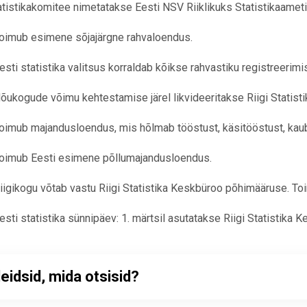
tatistikakomitee nimetatakse Eesti NSV Riiklikuks Statistikaameti
mub esimene sõjajärgne rahvaloendus.
ti statistika valitsus korraldab kõikse rahvastiku registreerimi
ogude võimu kehtestamise järel likvideeritakse Riigi Statist
mub majandusloendus, mis hõlmab tööstust, käsitööstust, kauba
mub Eesti esimene põllumajandusloendus.
gikogu võtab vastu Riigi Statistika Keskbüroo põhimääruse. To
i statistika sünnipäev: 1. märtsil asutatakse Riigi Statistika Ke
leidsid, mida otsisid?