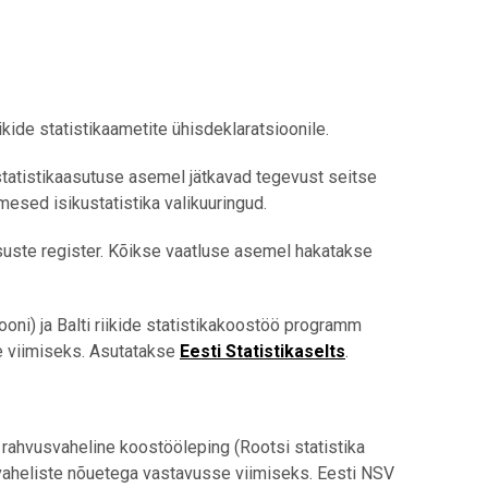
iikide statistikaametite ühisdeklaratsioonile.
tatistikaasutuse asemel jätkavad tegevust seitse
mesed isikustatistika valikuuringud.
suste register. Kõikse vaatluse asemel hakatakse
i) ja Balti riikide statistikakoostöö programm
e viimiseks. Asutatakse
Eesti Statistikaselts
.
hvusvaheline koostööleping (Rootsi statistika
svaheliste nõuetega vastavusse viimiseks. Eesti NSV