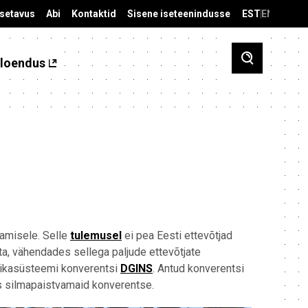
äsetavus
Abi
Kontaktid
Sisene iseteenindusse
EST
ENG
loendus
amisele. Selle
tulemusel
ei pea Eesti ettevõtjad
, vähendades sellega paljude ettevõtjate
tikasüsteemi konverentsi
DGINS
. Antud konverentsi
ks silmapaistvamaid konverentse.