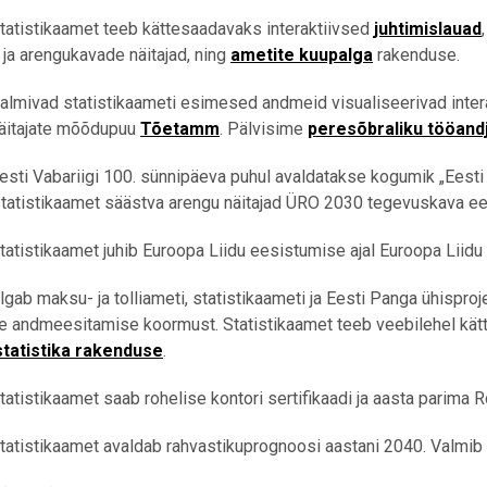
tatistikaamet teeb kättesaadavaks interaktiivsed
juhtimislauad
a ja arengukavade näitajad, ning
ametite kuupalga
rakenduse.
almivad statistikaameti esimesed andmeid visualiseerivad inte
näitajate mõõdupuu
Tõetamm
.
Pälvisime
peresõbraliku tööand
i Vabariigi 100. sünnipäeva puhul avaldatakse kogumik „Eesti Va
statistikaamet säästva arengu näitajad ÜRO 2030 tegevuskava e
istikaamet juhib Euroopa Liidu eesistumise ajal Euroopa Liidu
lgab maksu- ja tolliameti, statistikaameti ja Eesti Panga ühispro
te andmeesitamise koormust. Statistikaamet teeb veebilehel kä
tatistika rakenduse
.
istikaamet saab rohelise kontori sertifikaadi ja aasta parima R
tistikaamet avaldab rahvastikuprognoosi aastani 2040. Valmib