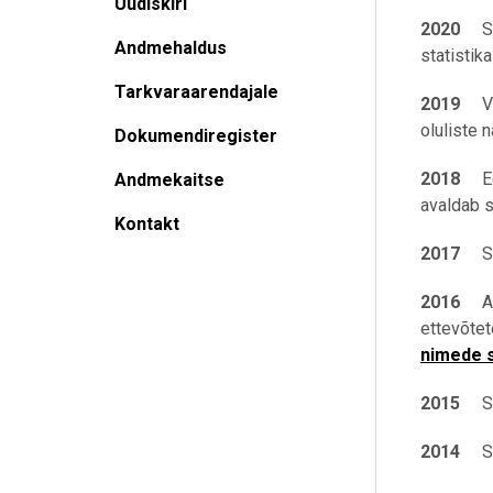
Uudiskiri
2020
S
Andmehaldus
statistik
Tarkvaraarendajale
2019
V
oluliste 
Dokumendiregister
2018
Eest
Andmekaitse
avaldab 
Kontakt
2017
Stat
2016
A
ettevõte
nimede s
2015
Stat
2014
Sta