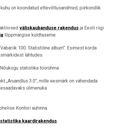
, kuhu on koondatud ettevõtlusandmed, piirkondlik
raktiivsed
väliskaubanduse rakendus
ja Eesti riigi
ja
lõppmärgise kuldtaseme.
bariik 100. Statistiline album". Esimest korda
esmärkidest lähtudes.
 Nõukogu statistika töörühma.
jekt „Aruandlus 3.0“, mille eesmärk on vähendada
ttesaadavaks ülimenuka
ohelise Kontori auhinna.
statistika kaardirakendus
.