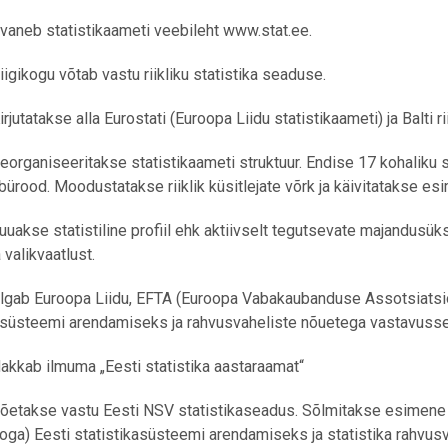
aneb statistikaameti veebileht www.stat.ee.
gikogu võtab vastu riikliku statistika seaduse.
jutatakse alla Eurostati (Euroopa Liidu statistikaameti) ja Balti r
ganiseeritakse statistikaameti struktuur. Endise 17 kohaliku s
bürood. Moodustatakse riiklik küsitlejate võrk ja käivitatakse esi
kse statistiline profiil ehk aktiivselt tegutsevate majandusük
valikvaatlust.
gab Euroopa Liidu, EFTA (Euroopa Vabakaubanduse Assotsiatsioon
kasüsteemi arendamiseks ja rahvusvaheliste nõuetega vastavuss
kkab ilmuma „Eesti statistika aastaraamat“
akse vastu Eesti NSV statistikaseadus. Sõlmitakse esimene ra
ga) Eesti statistikasüsteemi arendamiseks ja statistika rahvu