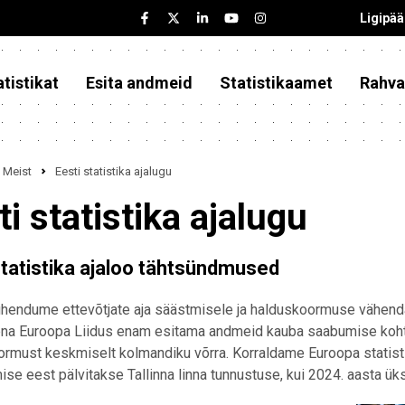
Ligipä
tistikat
Esita andmeid
Statistikaamet
Rahva
Meist
Eesti statistika ajalugu
ti statistika ajalugu
statistika ajaloo tähtsündmused
hendume ettevõtjate aja säästmisele ja halduskoormuse vähend
na Euroopa Liidus enam esitama andmeid kauba saabumise kohta
ormust keskmiselt kolmandiku võrra. Korraldame Euroopa statis
ise eest pälvitakse Tallinna linna tunnustuse, kui 2024. aasta ü