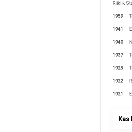
Riiklik S
1959
Toi
1941
Ees
1940
Nõuk
1937
Toi
1925
Toi
1922
Rii
1921
Eest
Kas 