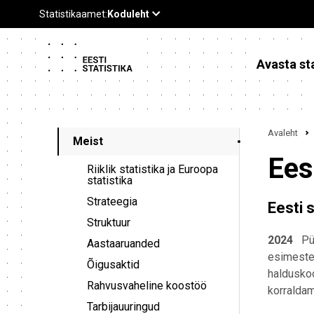
Avasta sta
Avaleht
Meist
Ees
Riiklik statistika ja Euroopa
statistika
Strateegia
Eesti 
Struktuur
2024
Pü
Aastaaruanded
esimeste
Õigusaktid
haldusko
Rahvusvaheline koostöö
korraldam
Tarbijauuringud