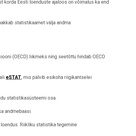
t korda Eesti loenduste ajaloos on võimalus ka end
hakkab statistikaamet välja andma
siooni (OECD) liikmeks ning seetõttu hindab OECD
ali
eSTAT
, mis pälvib esikoha riigikantselei
du statistikasüsteemi osa.
ika andmebaasi.
oendus. Riikliku statistika tegemine