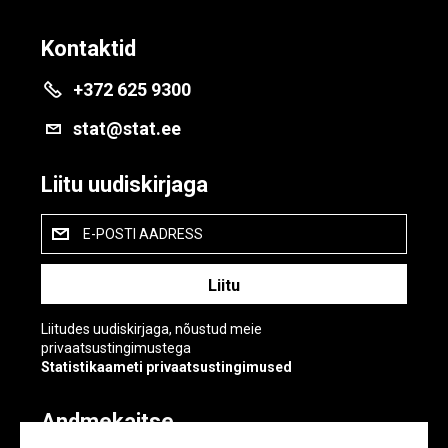
Kontaktid
+372 625 9300
stat@stat.ee
Liitu uudiskirjaga
E-POSTI AADRESS
Liitudes uudiskirjaga, nõustud meie
privaatsustingimustega
Statistikaameti privaatsustingimused
Andmekaitse
Andmekaitse