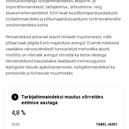
tööstustoodangu tootjahinnaindeksit, ekspordi- ja
impordihinnaindeksit, tarbijahinna-, ehitushinna- ning
eluasemehinnaindeksit. Infot leiab ka põllumajandussaaduste
tootjahinnaindeksi ja põllumajandussaaduste tootmisvahendite
ostuhinnaindeksi kohta.
Hinnaindeksid annavad teavet hindade muutumisest, mille
põhjal saab jälgida Eesti majanduse arengut. Enamik indekseid
saadakse rahvusvaheliselt tunnustatud metoodika alusel,
mistõttu on võimalik arengut võrrelda ka teiste riikidega.
Hinnaindekseid kasutatakse laialdaselt mitmesugustes
lepingutes tasude ajakohastamiseks, tarbijahinnaindeksit ka
pensionide ja töötasude muutmiseks.
Tarbijahinnaindeksi muutus võrreldes
eelmise aastaga
4,8 %
2025
TABEL IA001