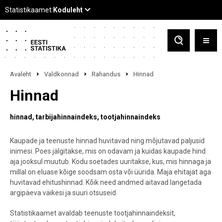
Avaleht
Valdkonnad
Rahandus
Hinnad
Hinnad
hinnad
tarbijahinnaindeks
tootjahinnaindeks
Kaupade ja teenuste hinnad huvitavad ning mõjutavad paljusid
inimesi. Poes jälgitakse, mis on odavam ja kuidas kaupade hind
aja jooksul muutub. Kodu soetades uuritakse, kus, mis hinnaga ja
millal on eluase kõige soodsam osta või üürida. Maja ehitajat aga
huvitavad ehitushinnad. Kõik need andmed aitavad langetada
argipäeva väikesi ja suuri otsuseid.
Statistikaamet avaldab teenuste tootjahinnaindeksit,