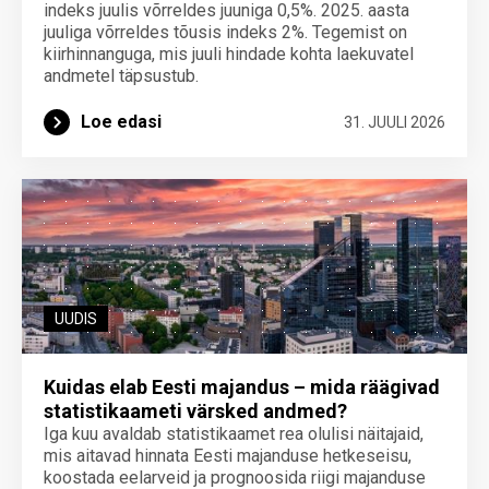
indeks juulis võrreldes juuniga 0,5%. 2025. aasta
juuliga võrreldes tõusis indeks 2%. Tegemist on
kiirhinnanguga, mis juuli hindade kohta laekuvatel
andmetel täpsustub.
Loe edasi
31. JUULI 2026
UUDIS
Kuidas elab Eesti majandus – mida räägivad
statistikaameti värsked andmed?
Iga kuu avaldab statistikaamet rea olulisi näitajaid,
mis aitavad hinnata Eesti majanduse hetkeseisu,
koostada eelarveid ja prognoosida riigi majanduse