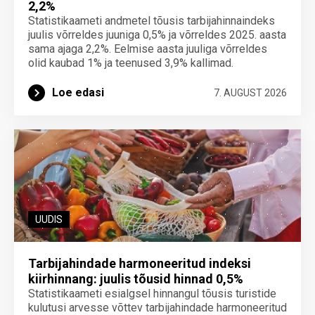
2,2%
Statistikaameti andmetel tõusis tarbijahinnaindeks
juulis võrreldes juuniga 0,5% ja võrreldes 2025. aasta
sama ajaga 2,2%. Eelmise aasta juuliga võrreldes
olid kaubad 1% ja teenused 3,9% kallimad.
Loe edasi
7. AUGUST 2026
UUDIS
Tarbijahindade harmoneeritud indeksi
kiirhinnang: juulis tõusid hinnad 0,5%
Statistikaameti esialgsel hinnangul tõusis turistide
kulutusi arvesse võttev tarbijahindade harmoneeritud