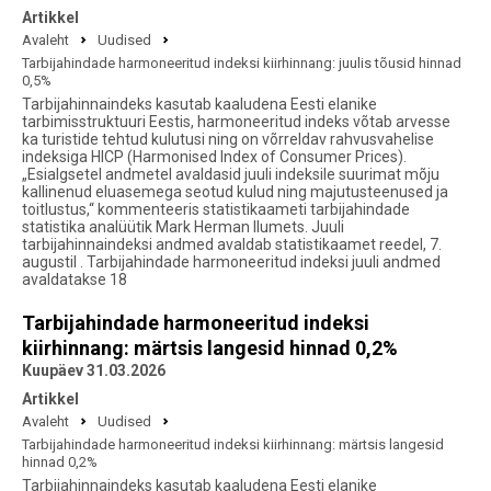
Artikkel
Avaleht
Uudised
Tarbijahindade harmoneeritud indeksi kiirhinnang: juulis tõusid hinnad
0,5%
Tarbijahinnaindeks kasutab kaaludena Eesti elanike
tarbimisstruktuuri Eestis, harmoneeritud indeks võtab arvesse
ka turistide tehtud kulutusi ning on võrreldav rahvusvahelise
indeksiga HICP (Harmonised Index of Consumer Prices).
„Esialgsetel andmetel avaldasid juuli indeksile suurimat mõju
kallinenud eluasemega seotud kulud ning majutusteenused ja
toitlustus,“ kommenteeris statistikaameti tarbijahindade
statistika analüütik Mark Herman Ilumets. Juuli
tarbijahinnaindeksi andmed avaldab statistikaamet reedel, 7.
augustil . Tarbijahindade harmoneeritud indeksi juuli andmed
avaldatakse 18
Tarbijahindade harmoneeritud indeksi
kiirhinnang: märtsis langesid hinnad 0,2%
Kuupäev 31.03.2026
Artikkel
Avaleht
Uudised
Tarbijahindade harmoneeritud indeksi kiirhinnang: märtsis langesid
hinnad 0,2%
Tarbijahinnaindeks kasutab kaaludena Eesti elanike