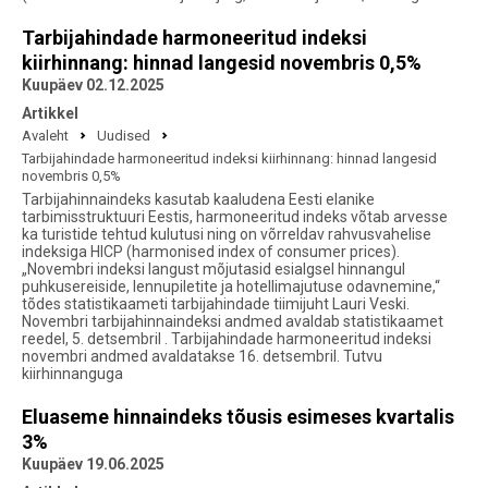
Tarbijahindade harmoneeritud indeksi
kiirhinnang: hinnad langesid novembris 0,5%
Kuupäev 02.12.2025
Artikkel
Avaleht
Uudised
Tarbijahindade harmoneeritud indeksi kiirhinnang: hinnad langesid
novembris 0,5%
Tarbijahinnaindeks kasutab kaaludena Eesti elanike
tarbimisstruktuuri Eestis, harmoneeritud indeks võtab arvesse
ka turistide tehtud kulutusi ning on võrreldav rahvusvahelise
indeksiga HICP (harmonised index of consumer prices).
„Novembri indeksi langust mõjutasid esialgsel hinnangul
puhkusereiside, lennupiletite ja hotellimajutuse odavnemine,“
tõdes statistikaameti tarbijahindade tiimijuht Lauri Veski.
Novembri tarbijahinnaindeksi andmed avaldab statistikaamet
reedel, 5. detsembril . Tarbijahindade harmoneeritud indeksi
novembri andmed avaldatakse 16. detsembril. Tutvu
kiirhinnanguga
Eluaseme hinnaindeks tõusis esimeses kvartalis
3%
Kuupäev 19.06.2025