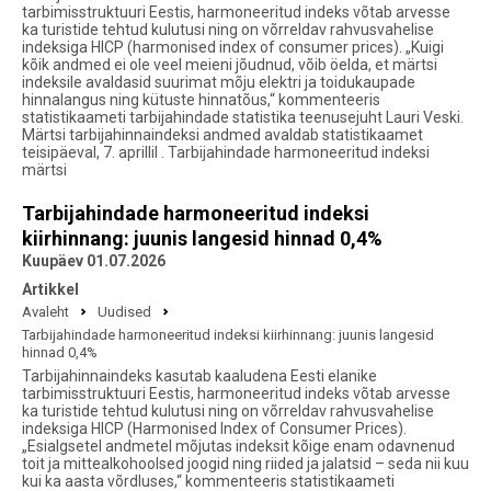
tarbimisstruktuuri Eestis, harmoneeritud indeks võtab arvesse
ka turistide tehtud kulutusi ning on võrreldav rahvusvahelise
indeksiga HICP (harmonised index of consumer prices). „Kuigi
kõik andmed ei ole veel meieni jõudnud, võib öelda, et märtsi
indeksile avaldasid suurimat mõju elektri ja toidukaupade
hinnalangus ning kütuste hinnatõus,“ kommenteeris
statistikaameti tarbijahindade statistika teenusejuht Lauri Veski.
Märtsi tarbijahinnaindeksi andmed avaldab statistikaamet
teisipäeval, 7. aprillil . Tarbijahindade harmoneeritud indeksi
märtsi
Tarbijahindade harmoneeritud indeksi
kiirhinnang: juunis langesid hinnad 0,4%
Kuupäev 01.07.2026
Artikkel
Avaleht
Uudised
Tarbijahindade harmoneeritud indeksi kiirhinnang: juunis langesid
hinnad 0,4%
Tarbijahinnaindeks kasutab kaaludena Eesti elanike
tarbimisstruktuuri Eestis, harmoneeritud indeks võtab arvesse
ka turistide tehtud kulutusi ning on võrreldav rahvusvahelise
indeksiga HICP (Harmonised Index of Consumer Prices).
„Esialgsetel andmetel mõjutas indeksit kõige enam odavnenud
toit ja mittealkohoolsed joogid ning riided ja jalatsid – seda nii kuu
kui ka aasta võrdluses,“ kommenteeris statistikaameti