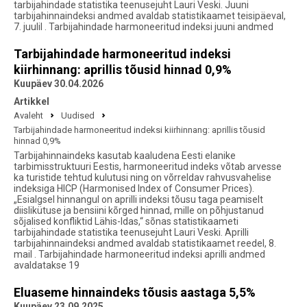
tarbijahindade statistika teenusejuht Lauri Veski. Juuni
tarbijahinnaindeksi andmed avaldab statistikaamet teisipäeval,
7. juulil . Tarbijahindade harmoneeritud indeksi juuni andmed
Tarbijahindade harmoneeritud indeksi
kiirhinnang: aprillis tõusid hinnad 0,9%
Kuupäev 30.04.2026
Artikkel
Avaleht
Uudised
Tarbijahindade harmoneeritud indeksi kiirhinnang: aprillis tõusid
hinnad 0,9%
Tarbijahinnaindeks kasutab kaaludena Eesti elanike
tarbimisstruktuuri Eestis, harmoneeritud indeks võtab arvesse
ka turistide tehtud kulutusi ning on võrreldav rahvusvahelise
indeksiga HICP (Harmonised Index of Consumer Prices).
„Esialgsel hinnangul on aprilli indeksi tõusu taga peamiselt
diislikütuse ja bensiini kõrged hinnad, mille on põhjustanud
sõjalised konfliktid Lähis-Idas,“ sõnas statistikaameti
tarbijahindade statistika teenusejuht Lauri Veski. Aprilli
tarbijahinnaindeksi andmed avaldab statistikaamet reedel, 8.
mail . Tarbijahindade harmoneeritud indeksi aprilli andmed
avaldatakse 19
Eluaseme hinnaindeks tõusis aastaga 5,5%
Kuupäev 23.09.2025