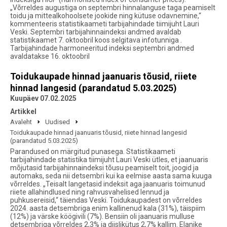
„Võrreldes augustiga on septembri hinnalanguse taga peamiselt
toidu ja mittealkohoolsete jookide ning kütuse odavnemine,“
kommenteeris statistikaameti tarbijahindade tiimijuht Lauri
Veski. Septembri tarbijahinnaindeksi andmed avaldab
statistikaamet 7. oktoobril koos selgitava infotunniga .
Tarbijahindade harmoneeritud indeksi septembri andmed
avaldatakse 16. oktoobril
Toidukaupade hinnad jaanuaris tõusid, riiete
hinnad langesid (parandatud 5.03.2025)
Kuupäev 07.02.2025
Artikkel
Avaleht
Uudised
Toidukaupade hinnad jaanuaris tõusid, riiete hinnad langesid
(parandatud 5.03.2025)
Parandused on märgitud punasega. Statistikaameti
tarbijahindade statistika tiimijuht Lauri Veski ütles, et jaanuaris
mõjutasid tarbijahinnaindeksi tõusu peamiselt toit, joogid ja
automaks, seda nii detsembri kui ka eelmise aasta sama kuuga
võrreldes. „Teisalt langetasid indeksit aga jaanuaris toimunud
riiete allahindlused ning rahvusvahelised lennud ja
puhkusereisid,“ täiendas Veski. Toidukaupadest on võrreldes
2024. aasta detsembriga enim kallinenud kala (31%), täispiim
(12%) ja värske köögivili (7%). Bensiin oli jaanuaris mulluse
detsembriga võrreldes 2,3% ja diislikütus 2,7% kallim. Elanike