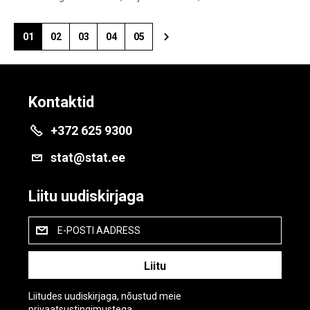
01
02
03
04
05
Kontaktid
+372 625 9300
stat@stat.ee
Liitu uudiskirjaga
E-POSTI AADRESS
Liitudes uudiskirjaga, nõustud meie
privaatsustingimustega