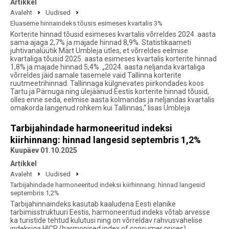
Artikkel
Avaleht
Uudised
Eluaseme hinnaindeks tõusis esimeses kvartalis 3%
Korterite hinnad tõusid esimeses kvartalis võrreldes 2024. aasta
sama ajaga 2,7% ja majade hinnad 8,9%. Statistikaameti
juhtivanalüütik Märt Umbleja ütles, et võrreldes eelmise
kvartaliga tõusid 2025. aasta esimeses kvartalis korterite hinnad
1,8% ja majade hinnad 5,4%. „2024. aasta neljanda kvartaliga
võrreldes jäid samale tasemele vaid Tallinna korterite
ruutmeetrihinnad. Tallinnaga külgnevates piirkondades koos
Tartu ja Pärnuga ning ülejäänud Eestis korterite hinnad tõusid,
olles enne seda, eelmise aasta kolmandas ja neljandas kvartalis
omakorda langenud rohkem kui Tallinnas,“ lisas Umbleja
Tarbijahindade harmoneeritud indeksi
kiirhinnang: hinnad langesid septembris 1,2%
Kuupäev 01.10.2025
Artikkel
Avaleht
Uudised
Tarbijahindade harmoneeritud indeksi kiirhinnang: hinnad langesid
septembris 1,2%
Tarbijahinnaindeks kasutab kaaludena Eesti elanike
tarbimisstruktuuri Eestis, harmoneeritud indeks võtab arvesse
ka turistide tehtud kulutusi ning on võrreldav rahvusvahelise
indeksiga HICP (harmonised index of consumer prices).