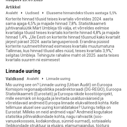
Artikkel
Avaleht
Uudised
Eluaseme hinnaindeks tõusis aastaga 5,5%
Korterite hinnad tõusid teises kvartalis võrreldes 2024. aasta
sama ajaga 4,5% ja majade hinnad 7,8%. Statistikaameti
juhtivanalüütik Märt Umbleja tõi välja, et võrreldes eelmise
kvartaliga tõusid teises kvartalis korterite hinnad 4,8% ja majade
hinnad 1,4%. „Üle Eesti on korterite hinnad tõusnud kaks kvartalit
järjest pärast 2024. aasta langusperioodi. Erandina püsisid
korterite ruutmeetrihinnad esimeses kvartalis muutumatuna
Tallinnas, kus hinnad tõusid alles nüüd, teises kvartalis 3,9%,“
selgitas Umbleja. Tehingute rahaline maht oli 2025. aasta teises
kvartalis suurem nii esimesest
Linnade uuring
Valdkond
Avaleht
Linnade uuring
Mis uuring see on? Linnade uuring (Urban Audit) on Euroopa
Komisjoni regionaalpoliitika peadirektoraadi (DG-REGIO), Euroopa
Statistikaameti (Eurostati) ja Euroopa riikide koostööprojekt,
mille eesmärk on koguda ja levitada usaldusväärseid ja
võrreldavaid andmeid Euroopa linnade elukvaliteedi kohta. Kelle
tellimuse alusel see uuring korraldatakse? Uuringu tellija on
Eurostat. Milleks on neid andmeid vaja? Andmeid kogutakse
statistika põhivaldkondade kohta, nagu rahvastik (soo-
vanusekoosseis, kodakondsus, sünnid-surmad), sotsiaalelu
(leibkondade struktuur ja elujärg, elamumajandus, tööturg