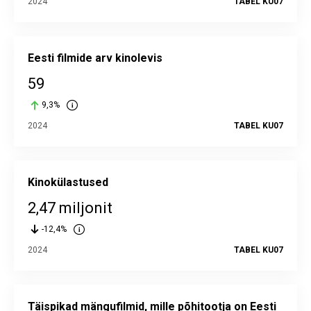
2024
TABEL KU07
Eesti filmide arv kinolevis
59
9,3%
2024
TABEL KU07
Kinokülastused
2,47 miljonit
-12,4%
2024
TABEL KU07
Täispikad mängufilmid, mille põhitootja on Eesti