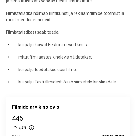
ja filmistatistikat koondab Eesti Filmi Instituut.
Filmistatistika hõlmab filmikunsti ja reklaamfilmide tootmist ja
muid meediateenuseid.
Filmistatistikast saab teada,
kui palju käivad Eesti inimesed kinos;
mitut filmi aastas kinolevis näidatakse;
kui palju toodetakse uusi filme;
kui palju Eesti filmidest jõuab siinsetele kinolinadele.
Filmide arv kinolevis
446
5,2%