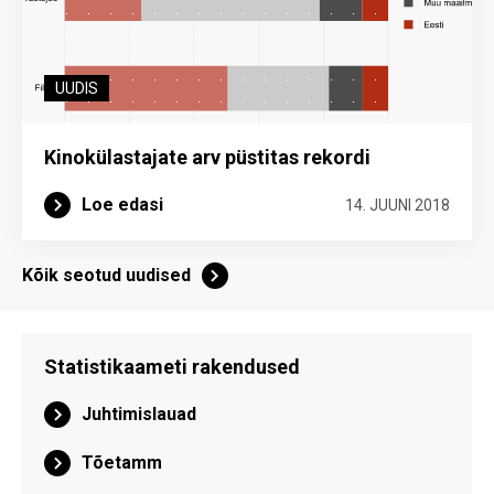
UUDIS
Kinokülastajate arv püstitas rekordi
Loe edasi
14. JUUNI 2018
Kõik seotud uudised
Statistikaameti rakendused
Juhtimislauad
Tõetamm