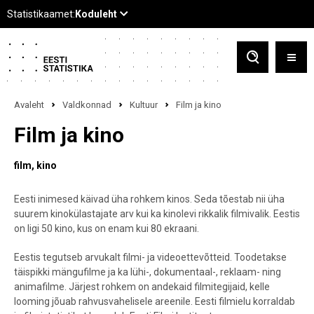
Avaleht
Valdkonnad
Kultuur
Film ja kino
Film ja kino
film
kino
Eesti inimesed käivad üha rohkem kinos. Seda tõestab nii üha
suurem kinokülastajate arv kui ka kinolevi rikkalik filmivalik. Eestis
on ligi 50 kino, kus on enam kui 80 ekraani.
Eestis tegutseb arvukalt filmi- ja videoettevõtteid. Toodetakse
täispikki mängufilme ja ka lühi-, dokumentaal-, reklaam- ning
animafilme. Järjest rohkem on andekaid filmitegijaid, kelle
looming jõuab rahvusvahelisele areenile. Eesti filmielu korraldab