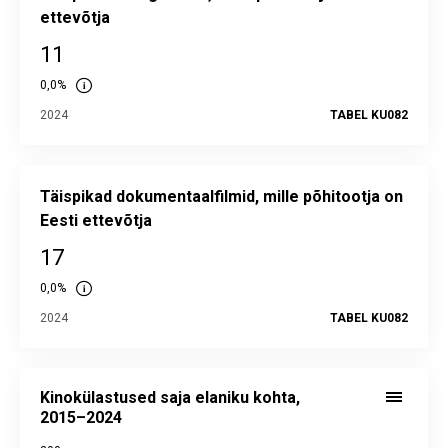
ettevõtja
11
0,0%
2024
TABEL KU082
Täispikad dokumentaalfilmid, mille põhitootja on
Eesti ettevõtja
17
0,0%
2024
TABEL KU082
Kinokülastused saja elaniku kohta, 2015–2024
Line chart with 10 data points.
Kinokülastused saja elaniku kohta,
Alusandmed statistika andmebaasis:
KU07
2015–2024
Viimati uuendatud: 24. oktoober 2025 08.00