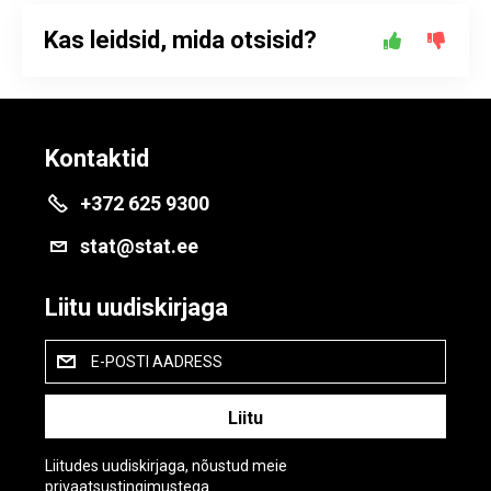
Kas leidsid, mida otsisid?
Kontaktid
+372 625 9300
stat@stat.ee
Liitu uudiskirjaga
E-POSTI AADRESS
Liitudes uudiskirjaga, nõustud meie
privaatsustingimustega