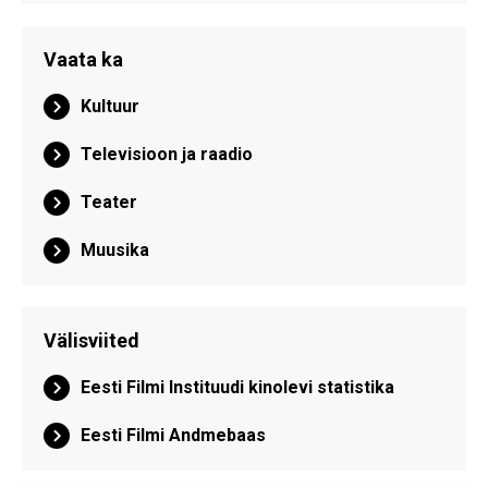
Vaata ka
Kultuur
Televisioon ja raadio
Teater
Muusika
Välisviited
Eesti Filmi Instituudi kinolevi statistika
Eesti Filmi Andmebaas