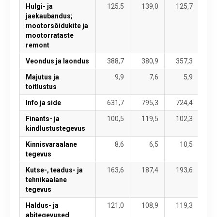
Hulgi- ja
125,5
139,0
125,7
12
jaekaubandus;
mootorsõidukite ja
mootorrataste
remont
Veondus ja laondus
388,7
380,9
357,3
38
Majutus ja
9,9
7,6
5,9
toitlustus
Info ja side
631,7
795,3
724,4
77
Finants- ja
100,5
119,5
102,3
10
kindlustustegevus
Kinnisvaraalane
8,6
6,5
10,5
tegevus
Kutse-, teadus- ja
163,6
187,4
193,6
22
tehnikaalane
tegevus
Haldus- ja
121,0
108,9
119,3
12
abitegevused