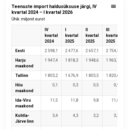
Teenuste import haldusüksuse järgi, IV
kvartal 2024 – I kvartal 2026
Ühik: miljonit eurot
IV
I
II
III
I
kvartal
kvartal
kvartal
kvartal
k
2024
2025
2025
2025
2
Eesti
2 598,1
2 477,6
2 657,1
2 754,5
2
Harju
1 947,4
1 818,3
1 948,6
1 963,7
2
maakond
Tallinn
1 803,2
1 676,9
1 803,5
1 820,6
1
Hiiu
0,1
0,3
0,5
0,9
maakond
Ida-Viru
11,5
11,8
9,8
11,8
maakond
Kohtla-
3,4
4,3
3,2
3,2
Järve linn