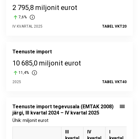
2 795,8 miljonit eurot
7,6%
IV KVARTAL 2025
TABEL VKT20
Teenuste import
10 685,0 miljonit eurot
11,4%
2025
TABEL VKT40
Teenuste import tegevusala (EMTAK 2008)
järgi, III kvartal 2024 – IV kvartal 2025
Ühik: miljonit eurot
III
IV
I
II
kvartal
kvartal
kvartal
kva