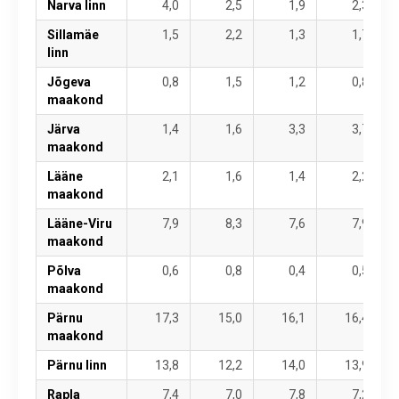
Narva linn
4,0
2,5
1,9
2,3
Sillamäe
1,5
2,2
1,3
1,7
linn
Jõgeva
0,8
1,5
1,2
0,8
maakond
Järva
1,4
1,6
3,3
3,7
maakond
Lääne
2,1
1,6
1,4
2,2
maakond
Lääne-Viru
7,9
8,3
7,6
7,9
maakond
Põlva
0,6
0,8
0,4
0,5
maakond
Pärnu
17,3
15,0
16,1
16,4
maakond
Pärnu linn
13,8
12,2
14,0
13,9
Rapla
7,4
7,0
7,8
7,2