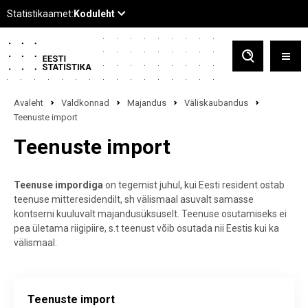
Avaleht
Valdkonnad
Majandus
Väliskaubandus
Teenuste import
Teenuste import
Teenuse impordiga
on tegemist juhul, kui Eesti resident ostab
teenuse mitteresidendilt, sh välismaal asuvalt samasse
kontserni kuuluvalt majandusüksuselt. Teenuse osutamiseks ei
pea ületama riigipiire, s.t teenust võib osutada nii Eestis kui ka
välismaal.
Teenuste import