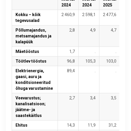
2024
2024
2025
202
Kokku – kõik
2 460,9
2 598,1
2 477,6
2 6
tegevusalad
Põllumajandus,
2,8
4,9
4,7
metsamajandus ja
kalapüük
Mäetööstus
1,7
.
.
Töötlev tööstus
96,8
105,3
103,0
11
Elektrienergia,
89,4
.
.
gaasi, auru ja
konditsioneeritud
õhuga varustamine
Veevarustus;
2,7
3,4
3,5
kanalisatsioon;
jäätme- ja
saastekäitlus
Ehitus
14,3
11,9
31,2