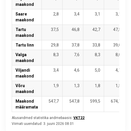
maakond
Saare
2,8
3,4
3,1
3,1
maakond
Tartu
37,5
46,8
42,7
47,5
maakond
Tartu linn
29,8
37,8
33,8
39,0
Valga
8,3
7,6
8,3
8,0
maakond
Viljandi
3,4
4,6
5,0
4,7
maakond
Võru
1,9
1,3
1,8
1,5
maakond
Maakond
547,7
547,8
599,5
674,7
määramata
Alusandmed statistika andmebaasis:
VKT22
Viimati uuendatud:
3. juuni 2026 08.01