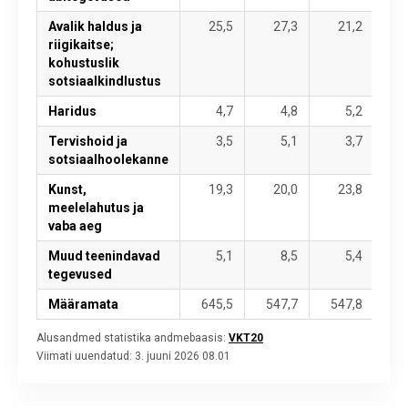
Avalik haldus ja
25,5
27,3
21,2
riigikaitse;
kohustuslik
sotsiaalkindlustus
Haridus
4,7
4,8
5,2
Tervishoid ja
3,5
5,1
3,7
sotsiaalhoolekanne
Kunst,
19,3
20,0
23,8
meelelahutus ja
vaba aeg
Muud teenindavad
5,1
8,5
5,4
tegevused
Määramata
645,5
547,7
547,8
59
Alusandmed statistika andmebaasis:
VKT20
Viimati uuendatud:
3. juuni 2026 08.01