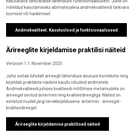
kasutatava tarkvaralise lahenduse funktsionaalsusest. Juhis on
mõeldud kasutamiseks abimaterjalina andmekvaliteedi tarkvara
loomisel või hankimisel.
Andmekvaliteet. Kasutuslood ja funktsionaalsused
Ärireeglite kirjeldamise praktilisi näiteid
Versioon 1.1.
November 2025
Juhis esitab lühidalt ärireegli tähenduse asutuse kontekstis ning
kirjeldab praktiliste näidete kaudu nõudeid andmetele.
Andmekvaliteedi juhises kvaliteedi mõõtmise metamudelis on
ärireegel seotud äritermini ning kvaliteedireegliga. Näited on
esitatud mudeli järgi tervikkirjeldusena: äritermin - ärireegel -
kvaliteedireegel.
Ärireeglite kirjeldamise praktilised näited