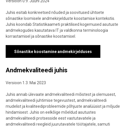
Versioon 0.9. Juuni 2024
Juhis esitab konkreetsed nõuded ja soovitused ühtsete
sõnastike loomisele andmekirjelduste koostamise kontekstis.
Juhis koondab Statistikaameti praktilised kogemused asutuste
andmekogudes kasutatava IT ja valdkonna terminoloogia
korrastamisel ja sõnastike koostamisel.
Sõnastike koostamine andmekirjelduses
Andmekvaliteedi juhis
Versioon 1.3. Mai 2023
Juhis annab ülevaate andmekvaliteedi mõistest ja olemusest,
andmekvaliteedi juhtimise tegevustest, andmekvaliteedi
mudelist ja kvaliteediprobleemide põhjuste analüüsist ja mõjude
hindamisest. Juhis on eelkõige mõeldud asutustes
andmekvaliteedi protsesside eest vastutavatele ja
andmekvaliteedi reegleid juurutavatele töötajatele, samuti