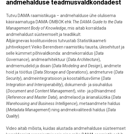
andmehalduse teadmusvaldkondadest
Tutvu DAMA raamistikuga – andmehalduse ühe olulisema
käsiraamatuga DAMA-DMBOK ehk
The DAMA Guide to the Data
Management Body of Knowledge
, mis aitab korraldada
andmehaldust süsteemselt ja teadlikult.
Alljärgnevas koolitusvideos tutvustab Statistikaameti
juhtivekspert Veiko Berendsen raamistiku tausta, ülesehitust ja
selle kümmet põhivaldkonda: andmekorraldus (
Data
Governance
), andmearhitektuur (
Data Architecture
),
andmemudelid ja disain (
Data Modeling and Design
), andmete
hoid ja töötlus (
Data Storage and Operations
), andmeturve (
Data
Security
), andmeintegratsioon ja koostalitlusvõime (
Data
Integration and Interoperability
), dokumendi- ja sisuhaldus
(
Document and Content Management
), viite- ja põhiandmed
(
Reference and Master Data
), andmelaod ja ärianalüütika (
Data
Warehousing and Business Intelligence
), metaandmete haldus
(
Metadata Management
) ning andmekvaliteedi haldus (
Data
Quality
).
Video aitab mõista, kuidas alustada andmehalduse süsteemset