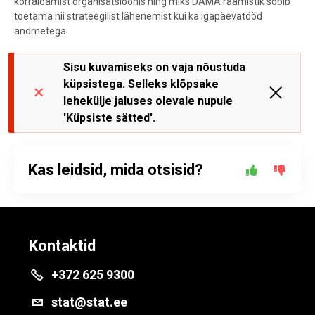
korraldamist organisatsioonis ning miks DAMA raamistik sobib
toetama nii strateegilist lähenemist kui ka igapäevatööd
andmetega.
Sisu kuvamiseks on vaja nõustuda
küpsistega. Selleks klõpsake
lehekülje jaluses olevale nupule
'Küpsiste sätted'.
Kas leidsid, mida otsisid?
Kontaktid
+372 625 9300
stat@stat.ee