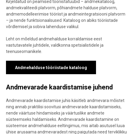
Kirjeldatud on peamised tööriistatüübid – andmekataloog,
andmekvaliteedi platvorm, põhiandmete halduse platvorm,
andmemodelleerimise tööriist ja andmeintegratsiooni platvorm
– ja nende funktsionaalsused. Kataloog on abiks tööriistade
võrdlemisel ja sobiva lahenduse valikul.
Leht on mõeldud andmehalduse korraldamise eest
vastutavatele juhtidele, valdkonna spetsialistidele ja
teenuseomanikele.
Andmehalduse tööriistade kataloog
Andmevarade kaardistamise juhend
Andmevarade kaardistamise juhis käsitleb andmevara mõistet
ning annab praktilisi soovitusi andmevarade kaardistamiseks,
nende väärtuse hindamiseks ja väärtuslike andmete
süsteemseks haldamiseks. Andmevarade kaardistamine on
süsteemse andmehalduse eeltingimus, mis aitab asutusel luua
ühise arusaama andmevaradest ning paigutada need terviklikku