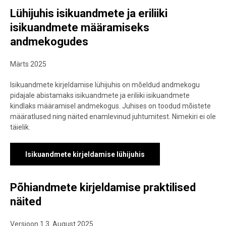
Lühijuhis isikuandmete ja eriliiki
isikuandmete määramiseks
andmekogudes
Märts 2025
Isikuandmete kirjeldamise lühijuhis on mõeldud andmekogu
pidajale abistamaks isikuandmete ja eriliiki isikuandmete
kindlaks määramisel andmekogus. Juhises on toodud mõistete
määratlused ning näited enamlevinud juhtumitest. Nimekiri ei ole
täielik.
Isikuandmete kirjeldamise lühijuhis
Põhiandmete kirjeldamise praktilised
näited
Versioon 1.3. August 2025