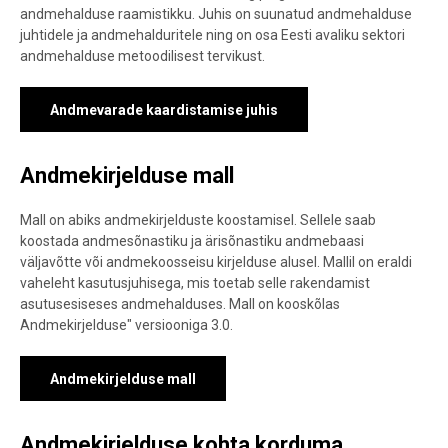
andmehalduse raamistikku. Juhis on suunatud andmehalduse
juhtidele ja andmehalduritele ning on osa Eesti avaliku sektori
andmehalduse metoodilisest tervikust.
Andmevarade kaardistamise juhis
Andmekirjelduse mall
Mall on abiks andmekirjelduste koostamisel. Sellele saab
koostada andmesõnastiku ja ärisõnastiku andmebaasi
väljavõtte või andmekoosseisu kirjelduse alusel. Mallil on eraldi
vaheleht kasutusjuhisega, mis toetab selle rakendamist
asutusesiseses andmehalduses. Mall on kooskõlas
Andmekirjelduse" versiooniga 3.0.
Andmekirjelduse mall
Andmekirjelduse kohta korduma