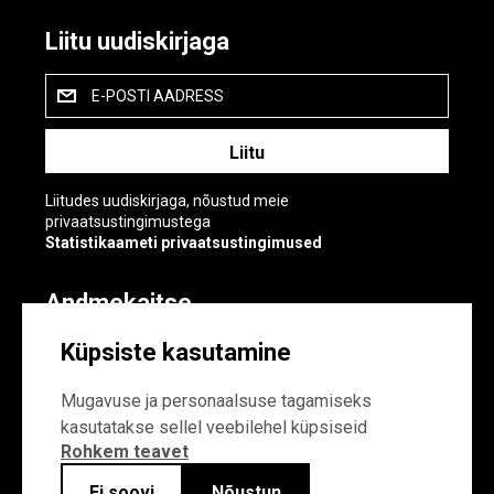
Liitu uudiskirjaga
E-POSTI AADRESS
Liitudes uudiskirjaga, nõustud meie
privaatsustingimustega
Statistikaameti privaatsustingimused
Andmekaitse
Andmekaitse
Küpsiste kasutamine
Küpsiste sätted
Mugavuse ja personaalsuse tagamiseks
kasutatakse sellel veebilehel küpsiseid
Rohkem teavet
Ei soovi
Nõustun