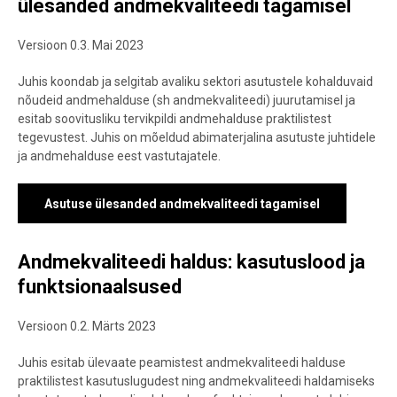
ülesanded andmekvaliteedi tagamisel
Versioon 0.3. Mai 2023
Juhis koondab ja selgitab avaliku sektori asutustele kohalduvaid
nõudeid andmehalduse (sh andmekvaliteedi) juurutamisel ja
esitab soovitusliku tervikpildi andmehalduse praktilistest
tegevustest. Juhis on mõeldud abimaterjalina asutuste juhtidele
ja andmehalduse eest vastutajatele.
Asutuse ülesanded andmekvaliteedi tagamisel
Andmekvaliteedi haldus: kasutuslood ja
funktsionaalsused
Versioon 0.2. Märts 2023
Juhis esitab ülevaate peamistest andmekvaliteedi halduse
praktilistest kasutuslugudest ning andmekvaliteedi haldamiseks