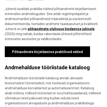
Juhend sisaldab praktilisi näiteid põhiandmete kirjeldamisest
erinevates andmekogudes. See aitab registripidajatel ja
andmeomanikel põhiandmeid määratleda ja süsteemselt
dokumenteerida, toetades andmete taaskasutust ja kvaliteeti.
Juhend on jätk
põhiandmete olulisuse hindamise juhisele
(2024) ning näitab, kuidas rakendada ühtseid põhimõtteid
erinevates asutustes ja valdkondades.
Põhiandmete kirjeldamise praktilised näited
Andmehalduse tööriistade kataloog
Andmehalduse tööriistade kataloog annab ülevaate
levinumatest tööriistadest, mis toetavad organisatsiooni
andmehalduse korraldamist ja automatiseerimist. Kataloog
aitab mõista, millised tööriistad on turul kättesaadavad, milliseid
võimekusi need pakuvad ning kuidas siduda need
organisatsiooni ärivajaduste ja andmehalduse praktikatega.