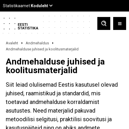
Avaleht
Andmehaldus
Andmehalduse juhised ja koolitusmaterjalid
Andmehalduse juhised ja
koolitusmaterjalid
Siit leiad olulisemad Eestis kasutusel olevad
juhised, raamistikud ja standardid, mis
toetavad andmehalduse korraldamist
asutustes. Need materjalid pakuvad
metoodilisi selgitusi, praktilisi soovitusi ja
kasutusnäiteid ning on abiks andmete