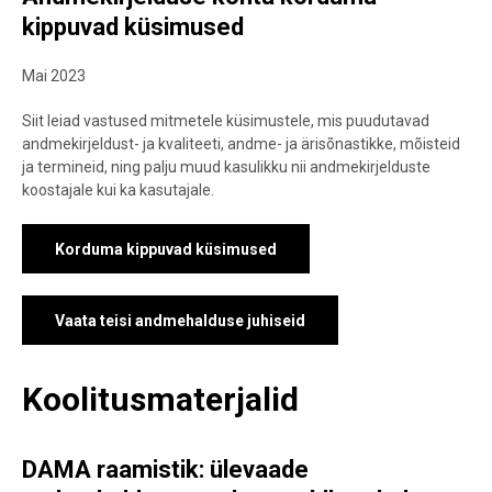
kippuvad küsimused
Mai 2023
Siit leiad vastused mitmetele küsimustele, mis puudutavad
andmekirjeldust- ja kvaliteeti, andme- ja ärisõnastikke, mõisteid
ja termineid, ning palju muud kasulikku nii andmekirjelduste
koostajale kui ka kasutajale.
Korduma kippuvad küsimused
Vaata teisi andmehalduse juhiseid
Koolitusmaterjalid
DAMA raamistik: ülevaade