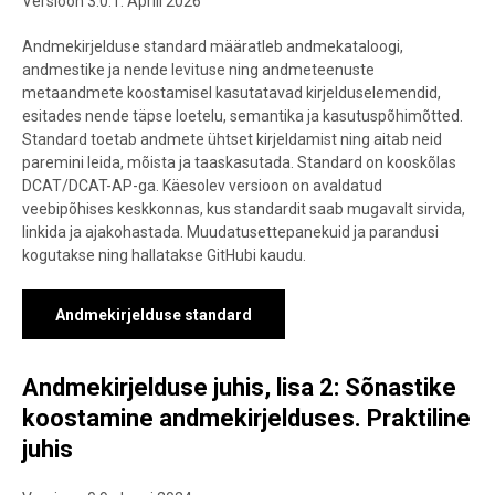
Versioon 3.0.1. Aprill 2026
Andmekirjelduse standard määratleb andmekataloogi,
andmestike ja nende levituse ning andmeteenuste
metaandmete koostamisel kasutatavad kirjelduselemendid,
esitades nende täpse loetelu, semantika ja kasutuspõhimõtted.
Standard toetab andmete ühtset kirjeldamist ning aitab neid
paremini leida, mõista ja taaskasutada. Standard on kooskõlas
DCAT/DCAT-AP-ga. Käesolev versioon on avaldatud
veebipõhises keskkonnas, kus standardit saab mugavalt sirvida,
linkida ja ajakohastada. Muudatusettepanekuid ja parandusi
kogutakse ning hallatakse GitHubi kaudu.
Andmekirjelduse standard
Andmekirjelduse juhis, lisa 2: Sõnastike
koostamine andmekirjelduses. Praktiline
juhis