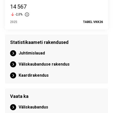
14 567
-2,0%
2025
TABEL VKK26
Statistikaameti rakendused
Juhtimislauad
Väliskaubanduse rakendus
Kaardirakendus
Vaata ka
Väliskaubandus