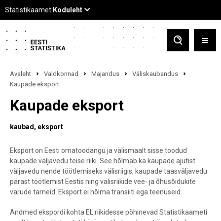
Avaleht
Valdkonnad
Majandus
Väliskaubandus
Kaupade eksport
Kaupade eksport
kaubad
eksport
Eksport on Eesti omatoodangu ja välismaalt sisse toodud
kaupade väljavedu teise riiki. See hõlmab ka kaupade ajutist
väljavedu nende töötlemiseks välisriigis, kaupade taasväljavedu
pärast töötlemist Eestis ning välisriikide vee- ja õhusõidukite
varude tarneid. Eksport ei hõlma transiiti ega teenuseid.
Andmed ekspordi kohta EL riikidesse põhinevad Statistikaameti