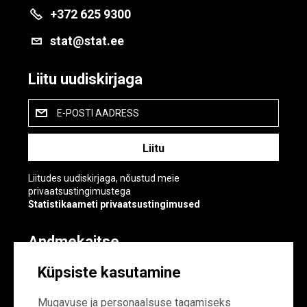
+372 625 9300
stat@stat.ee
Liitu uudiskirjaga
E-POSTI AADRESS
Liitudes uudiskirjaga, nõustud meie
privaatsustingimustega
Statistikaameti privaatsustingimused
Andmekaitse
Andmekaitse
Küpsiste kasutamine
Küpsiste sätted
Mugavuse ja personaalsuse tagamiseks