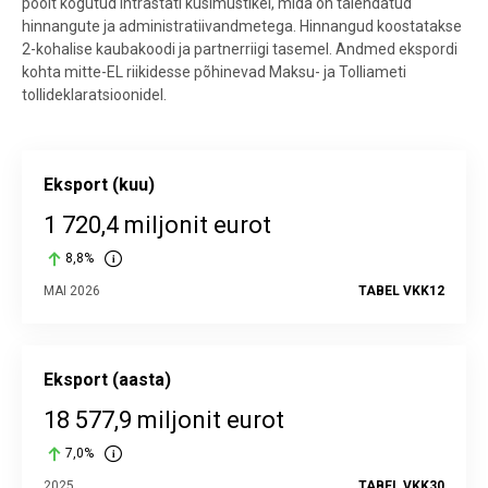
poolt kogutud Intrastati küsimustikel, mida on täiendatud
hinnangute ja administratiivandmetega. Hinnangud koostatakse
2-kohalise kaubakoodi ja partnerriigi tasemel. Andmed ekspordi
kohta mitte-EL riikidesse põhinevad Maksu- ja Tolliameti
tollideklaratsioonidel.
Eksport (kuu)
1 720,4 miljonit eurot
8,8%
MAI 2026
TABEL VKK12
Eksport (aasta)
18 577,9 miljonit eurot
7,0%
2025
TABEL VKK30