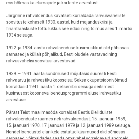
mis hõlmas ka elumajade ja korterite arvestust.
Järgmine rahvaloendus kavatseti korraldada rahvusvaheliste
soovituste kohaselt 1930. aastal, kuid majanduskriisi ja
finantsraskuste tõttu lükkus see edasi ning toimus alles 1. märtsi
1934 seisuga.
1922. ja 1934. aasta rahvaloenduse küsimustikud olid põhiosas
sarnased ja küllalt põhjalikud, Eesti oludele vastavad ning
rahvusvahelisi soovitusi arvestavad.
1939. – 1941. aasta sündmused mõjutasid suuresti Eesti
rahvaarvu ja rahvastiku koosseisu; Saksa okupatsioonivõimud
korraldasid 1941. aasta 1. detsembri seisuga seitsmest
küsimusest koosneva loendusprogrammi alusel rahvastiku
arvestuse.
Pärast Teist maailmasõda korraldati Eestis üleliiduliste
rahvaloenduste raames neli rahvaloendust: 15. jaanuari 1959,
15. jaanuari 1970, 17. jaanuari 1979 ja 12. jaanuari 1989 seisuga.
Nendel loendustel elanikele esitatud küsimused olid põhiosas
sarnased, võimaldades saada omavahel võrreldavaid andmeid.