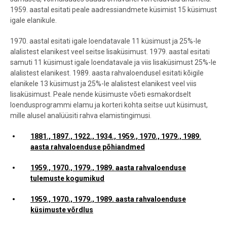
1959. aastal esitati peale aadressiandmete küsimist 15 küsimust
igale elanikule.
1970. aastal esitati igale loendatavale 11 küsimust ja 25%-le
alalistest elanikest veel seitse lisaküsimust. 1979. aastal esitati
samuti 11 küsimust igale loendatavale ja viis lisaküsimust 25%-le
alalistest elanikest. 1989. aasta rahvaloendusel esitati kõigile
elanikele 13 küsimust ja 25%-le alalistest elanikest veel viis
lisaküsimust. Peale nende küsimuste võeti esmakordselt
loendusprogrammi elamu ja korteri kohta seitse uut küsimust,
mille alusel analüüsiti rahva elamistingimusi.
1881., 1897., 1922., 1934., 1959., 1970., 1979., 1989.
aasta rahvaloenduse põhiandmed
1959., 1970., 1979., 1989. aasta rahvaloenduse
tulemuste kogumikud
1959., 1970., 1979., 1989. aasta rahvaloenduse
küsimuste võrdlus