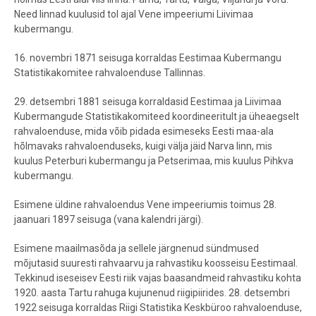
Need linnad kuulusid tol ajal Vene impeeriumi Liivimaa
kubermangu.
16. novembri 1871 seisuga korraldas Eestimaa Kubermangu
Statistikakomitee rahvaloenduse Tallinnas.
29. detsembri 1881 seisuga korraldasid Eestimaa ja Liivimaa
Kubermangude Statistikakomiteed koordineeritult ja üheaegselt
rahvaloenduse, mida võib pidada esimeseks Eesti maa-ala
hõlmavaks rahvaloenduseks, kuigi välja jäid Narva linn, mis
kuulus Peterburi kubermangu ja Petserimaa, mis kuulus Pihkva
kubermangu.
Esimene üldine rahvaloendus Vene impeeriumis toimus 28.
jaanuari 1897 seisuga (vana kalendri järgi).
Esimene maailmasõda ja sellele järgnenud sündmused
mõjutasid suuresti rahvaarvu ja rahvastiku koosseisu Eestimaal.
Tekkinud iseseisev Eesti riik vajas baasandmeid rahvastiku kohta
1920. aasta Tartu rahuga kujunenud riigipiirides. 28. detsembri
1922 seisuga korraldas Riigi Statistika Keskbüroo rahvaloenduse,