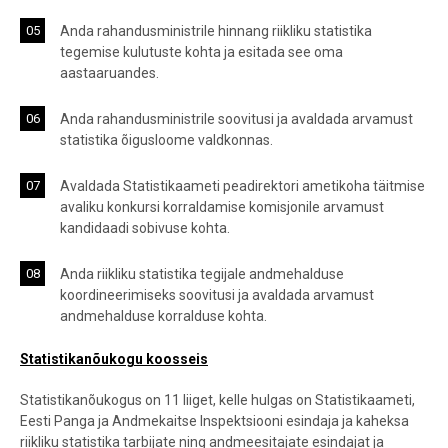
Anda rahandusministrile hinnang riikliku statistika
tegemise kulutuste kohta ja esitada see oma
aastaaruandes.
Anda rahandusministrile soovitusi ja avaldada arvamust
statistika õigusloome valdkonnas.
Avaldada Statistikaameti peadirektori ametikoha täitmise
avaliku konkursi korraldamise komisjonile arvamust
kandidaadi sobivuse kohta.
Anda riikliku statistika tegijale andmehalduse
koordineerimiseks soovitusi ja avaldada arvamust
andmehalduse korralduse kohta.
Statistikanõukogu koosseis
Statistikanõukogus on 11 liiget, kelle hulgas on Statistikaameti,
Eesti Panga ja Andmekaitse Inspektsiooni esindaja ja kaheksa
riikliku statistika tarbijate ning andmeesitajate esindajat ja