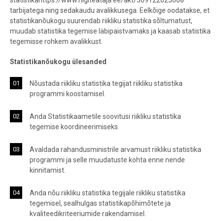
statistikahttps://www.riigiteataja.ee/akt/309122023008
tarbijatega ning sedakaudu avalikkusega. Eelkõige oodatakse, et
statistikanõukogu suurendab riikliku statistika sõltumatust,
muudab statistika tegemise läbipaistvamaks ja kaasab statistika
tegemisse rohkem avalikkust.
Statistikanõukogu ülesanded
Nõustada riikliku statistika tegijat riikliku statistika
programmi koostamisel.
Anda Statistikaametile soovitusi riikliku statistika
tegemise koordineerimiseks.
Avaldada rahandusministrile arvamust riikliku statistika
programmi ja selle muudatuste kohta enne nende
kinnitamist.
Anda nõu riikliku statistika tegijale riikliku statistika
tegemisel, sealhulgas statistikapõhimõtete ja
kvaliteedikriteeriumide rakendamisel.