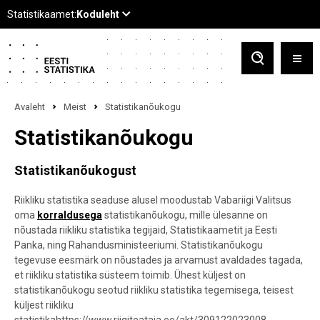
Avaleht
Meist
Statistikanõukogu
Statistikanõukogu
Statistikanõukogust
Riikliku statistika seaduse alusel moodustab Vabariigi Valitsus
oma
korraldusega
statistikanõukogu, mille ülesanne on
nõustada riikliku statistika tegijaid, Statistikaametit ja Eesti
Panka, ning Rahandusministeeriumi. Statistikanõukogu
tegevuse eesmärk on nõustades ja arvamust avaldades tagada,
et riikliku statistika süsteem toimib. Ühest küljest on
statistikanõukogu seotud riikliku statistika tegemisega, teisest
küljest riikliku