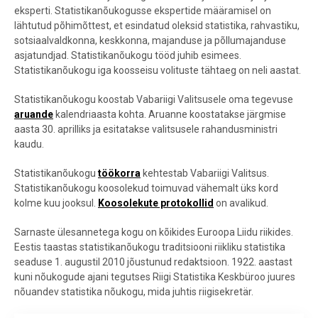
eksperti. Statistikanõukogusse ekspertide määramisel on
lähtutud põhimõttest, et esindatud oleksid statistika, rahvastiku,
sotsiaalvaldkonna, keskkonna, majanduse ja põllumajanduse
asjatundjad. Statistikanõukogu tööd juhib esimees.
Statistikanõukogu iga koosseisu volituste tähtaeg on neli aastat.
Statistikanõukogu koostab Vabariigi Valitsusele oma tegevuse
aruande
kalendriaasta kohta. Aruanne koostatakse järgmise
aasta 30. aprilliks ja esitatakse valitsusele rahandusministri
kaudu.
Statistikanõukogu
töökorra
kehtestab Vabariigi Valitsus.
Statistikanõukogu koosolekud toimuvad vähemalt üks kord
kolme kuu jooksul.
Koosolekute protokollid
on avalikud.
Sarnaste ülesannetega kogu on kõikides Euroopa Liidu riikides.
Eestis taastas statistikanõukogu traditsiooni riikliku statistika
seaduse 1. augustil 2010 jõustunud redaktsioon. 1922. aastast
kuni nõukogude ajani tegutses Riigi Statistika Keskbüroo juures
nõuandev statistika nõukogu, mida juhtis riigisekretär.