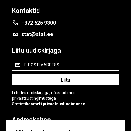
Kontaktid
+372 625 9300
stat@stat.ee
Liitu uudiskirjaga
E-POSTI AADRESS
Liitudes uudiskirjaga, nõustud meie
privaatsustingimustega
Statistikaameti privaatsustingimused
Andmekaitse
Andmekaitse