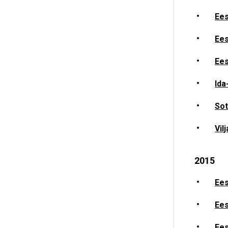
Ees
Ees
Ees
Ida
Sot
Vil
2015
Ees
Ees
Ees