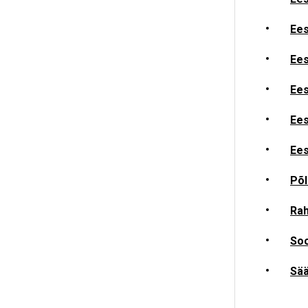
Ees
Ees
Ees
Ees
Ees
Põl
Rah
Soo
Sää