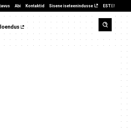
tavus
Abi
Kontaktid
Sisene iseteenindusse
EST
ENG
loendus