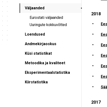
Väljaanded
2018
Eurostati väljaanded
Ees
Uuringute kokkuvõtted
Loendused
Ees
Andmekirjaoskus
Ees
Küsi statistikat
Ees
Metoodika ja kvaliteet
Ees
Eksperimentaalstatistika
Ees
Kiirstatistika
Sää
2017