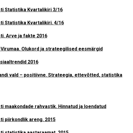
ti Statistika Kvartalikiri 3/16
ti Statistika Kvartalikiri. 4/16
ti. Arve ja fakte 2016
-Virumaa. Olukord ja strateegilised eesmärgid
siaaltrendid 2016
jandi vald – positiivne. Strateegia, ettevõtted, statistika
ti maakondade rahvastik. Hinnatud ja loendatud
ti piirkondlik areng. 2015
ti statistika aastaraamat. 2015