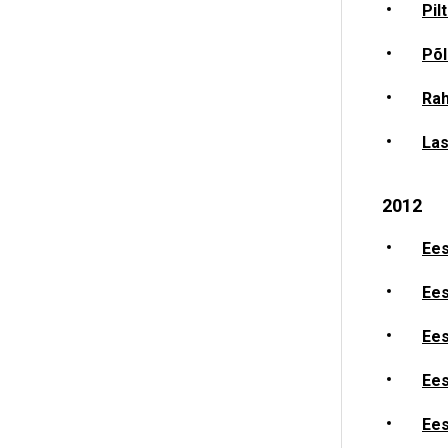
Pil
Põl
Rah
Las
2012
Ees
Ees
Ees
Ees
Ees