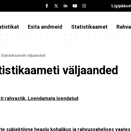
Ligipääse
tistikat
Esita andmeid
Statistikaamet
Rahva
Statistikaameti väljaanded
tistikaameti väljaanded
ti rahvastik. Loendamata loendatud
te subjektiivne heaolu kohalikus ja rahvusvahelises vaates