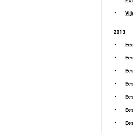
Põl
Vil
2013
Ees
Ees
Ees
Ees
Ees
Ees
Ees