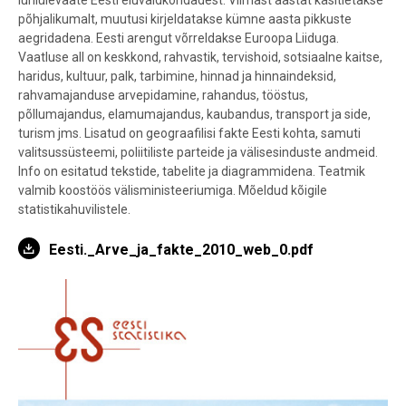
lühiülevaate Eesti eluvaldkondadest. Viimast aastat käsitletakse
põhjalikumalt, muutusi kirjeldatakse kümne aasta pikkuste
aegridadena. Eesti arengut võrreldakse Euroopa Liiduga.
Vaatluse all on keskkond, rahvastik, tervishoid, sotsiaalne kaitse,
haridus, kultuur, palk, tarbimine, hinnad ja hinnaindeksid,
rahvamajanduse arvepidamine, rahandus, tööstus,
põllumajandus, elamumajandus, kaubandus, transport ja side,
turism jms. Lisatud on geograafilisi fakte Eesti kohta, samuti
valitsussüsteemi, poliitiliste parteide ja välisesinduste andmeid.
Info on esitatud tekstide, tabelite ja diagrammidena. Teatmik
valmib koostöös välisministeeriumiga. Mõeldud kõigile
statistikahuvilistele.
Eesti._Arve_ja_fakte_2010_web_0.pdf